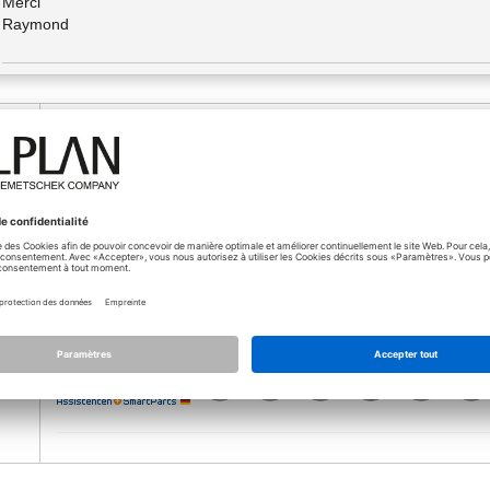
Merci
Raymond
16.06.2025 - 14:26
Bonjour Raymond,
nd_c
Je n'ai pas ce problème (Allplan 2025-1-2).
Peut-être qu'une réinstallation (réparation) sur lui-même (sans d
disponible sur Allplan Connect permettra de remettre tout en 
De plus, l'antivirus peut interférer. Pendant l'installation, exc
données) peut éventuellement aider aussi.