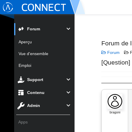
Forum
Aperçu
Forum de 
Forum
F
Vue d'ensemble
[Question]
Emploi
Support
Contenu
Admin
bragoni
Apps