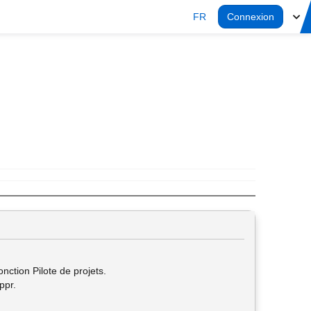
FR
Connexion
onction Pilote de projets.
ppr.