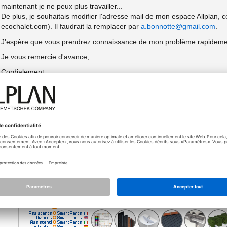
maintenant je ne peux plus travailler...
De plus, je souhaitais modifier l'adresse mail de mon espace Allplan, c
ecochalet.com). Il faudrait la remplacer par
a.bonnotte@gmail.com
.
J'espère que vous prendrez connaissance de mon problème rapidement c
Je vous remercie d'avance,
Cordialement,
PERON Pierre
14.01.2025 - 23:12
Bonjour,
nd_c
Ici, c'est un forum entre utilisateurs d'Allplan.
Je pense que vous devriez plutôt contacter directement le su