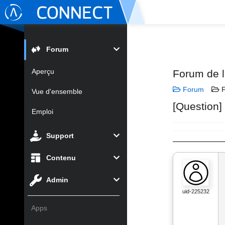
Forum
Aperçu
Forum de 
Forum
F
Vue d'ensemble
[Question]
Emploi
Support
Contenu
Admin
uid-225232
Apps