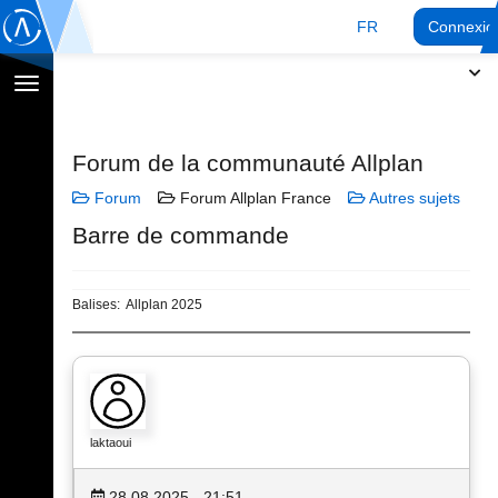
FR
Connexio
Afficher
la
navigation
Forum de la communauté Allplan
Forum
Forum Allplan France
Autres sujets
Barre de commande
Balises:
Allplan 2025
laktaoui
28.08.2025 - 21:51