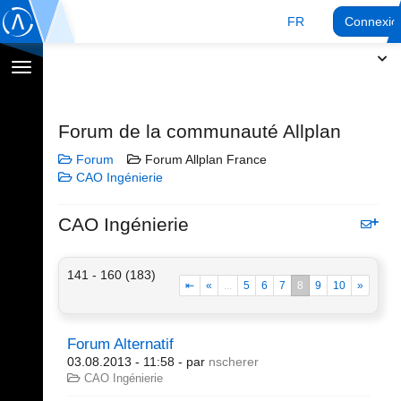
FR
Connexio
Afficher
la
navigation
Forum de la communauté Allplan
Forum
Forum Allplan France
CAO Ingénierie
CAO Ingénierie
141 - 160 (183)
⇤
«
...
5
6
7
8
9
10
»
Forum Alternatif
03.08.2013 - 11:58
- par
nscherer
CAO Ingénierie