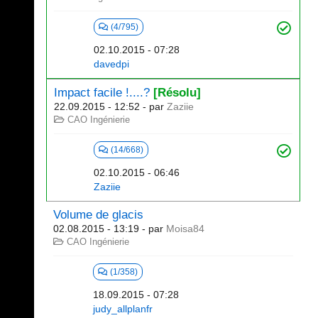
(4/795)
02.10.2015 - 07:28
davedpi
Impact facile !....?
[Résolu]
22.09.2015 - 12:52
- par
Zaziie
CAO Ingénierie
(14/668)
02.10.2015 - 06:46
Zaziie
Volume de glacis
02.08.2015 - 13:19
- par
Moisa84
CAO Ingénierie
(1/358)
18.09.2015 - 07:28
judy_allplanfr