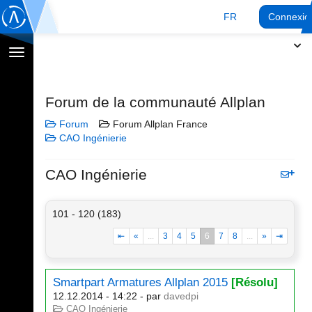
FR
Connexio
Afficher
la
navigation
Forum de la communauté Allplan
Forum
Forum Allplan France
CAO Ingénierie
CAO Ingénierie
101 - 120 (183)
⇤
«
...
3
4
5
6
7
8
...
»
⇥
Smartpart Armatures Allplan 2015
[Résolu]
12.12.2014 - 14:22
- par
davedpi
CAO Ingénierie