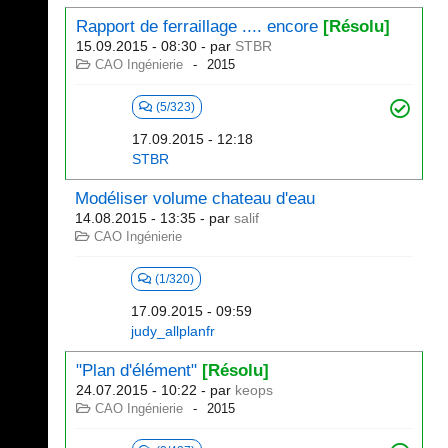
Rapport de ferraillage .... encore
[Résolu]
15.09.2015 - 08:30
- par
STBR
CAO Ingénierie
2015
(5/323)
17.09.2015 - 12:18
STBR
Modéliser volume chateau d'eau
14.08.2015 - 13:35
- par
salif
CAO Ingénierie
(1/320)
17.09.2015 - 09:59
judy_allplanfr
"Plan d'élément"
[Résolu]
24.07.2015 - 10:22
- par
keops
CAO Ingénierie
2015