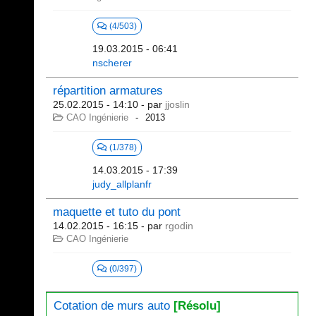
(4/503)
19.03.2015 - 06:41
nscherer
répartition armatures
25.02.2015 - 14:10
- par
jjoslin
CAO Ingénierie
2013
(1/378)
14.03.2015 - 17:39
judy_allplanfr
maquette et tuto du pont
14.02.2015 - 16:15
- par
rgodin
CAO Ingénierie
(0/397)
Cotation de murs auto
[Résolu]