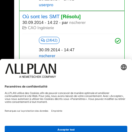
userpro
Où sont les SMT
[Résolu]
30.09.2014 - 14:22
- par
nscherer
CAO Ingénierie
(2/642)
30.09.2014 - 14:47
nscherer
101 - 120 (183)
⇤
«
...
3
4
5
6
7
8
...
»
⇥