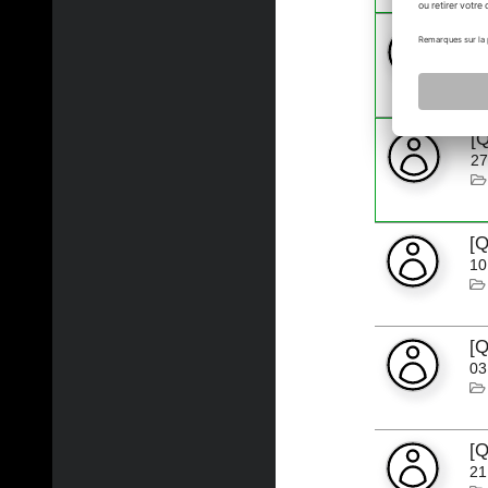
C
10
[
27
[Q
10
[Q
03
[Q
21