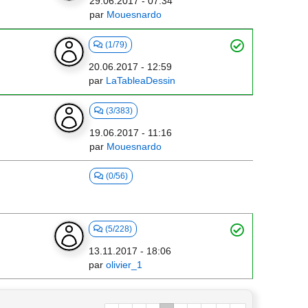
29.06.2017 - 07:34
par
Mouesnardo
(1/79)
20.06.2017 - 12:59
par
LaTableaDessin
(3/383)
19.06.2017 - 11:16
par
Mouesnardo
(0/56)
(5/228)
13.11.2017 - 18:06
par
olivier_1