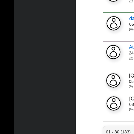
d
05
At
24
[Q
05
[
08
61 - 80 (183)