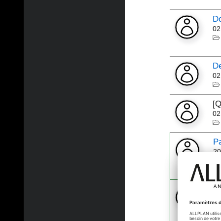
D
02
D
02
[Q
02
P
20
[
[
28