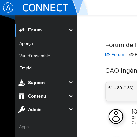
Forum
Aperçu
Forum de 
Forum
F
Vue d'ensemble
Emploi
CAO Ingén
Support
61 - 80 (183)
Contenu
Admin
[Q
08
Apps