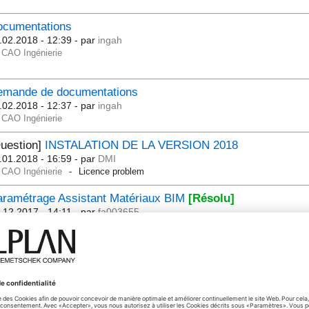
ocumentations
.02.2018 - 12:39
- par
ingah
CAO Ingénierie
emande de documentations
.02.2018 - 12:37
- par
ingah
CAO Ingénierie
uestion]
INSTALATION DE LA VERSION 2018
.01.2018 - 16:59
- par
DMI
CAO Ingénierie
Licence problem
aramétrage Assistant Matériaux BIM
[Résolu]
.12.2017 - 14:11
- par
fa003655
CAO Ingénierie
Allplan 2018.0.2
Question]
Copier un projet pour travailler sur un autre ordinat
Résolu]
.11.2017 - 12:57
- par
secoba
CAO Ingénierie