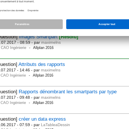
opier des pannes suivant une pente
[Résolu]
.08.2017 - 07:30
- par
MPR
CAO Ingénierie
Allplan Charpente
Question]
Images Smartpart
[Résolu]
.07.2017 - 08:59
- par
maximelns
CAO Ingénierie
Allplan 2016
uestion]
Attributs des rapports
.07.2017 - 14:46
- par
maximelns
CAO Ingénierie
Allplan 2016
uestion]
Rapports dénombrant les smartparts par type
.07.2017 - 09:48
- par
maximelns
CAO Ingénierie
Allplan 2016
uestion]
créer un data express
.06.2017 - 07:59
- par
LaTableaDessin