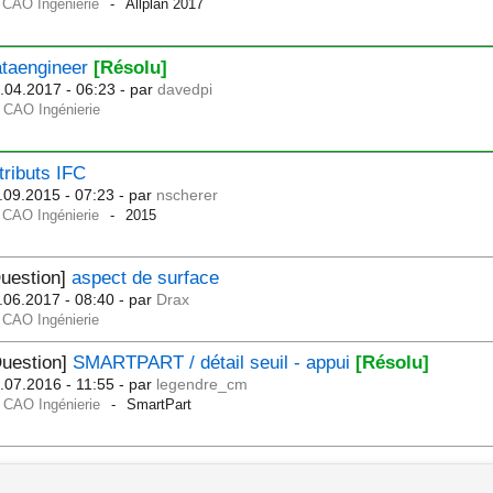
CAO Ingénierie
Allplan 2017
ataengineer
[Résolu]
.04.2017 - 06:23
- par
davedpi
CAO Ingénierie
tributs IFC
.09.2015 - 07:23
- par
nscherer
CAO Ingénierie
2015
uestion]
aspect de surface
.06.2017 - 08:40
- par
Drax
CAO Ingénierie
Question]
SMARTPART / détail seuil - appui
[Résolu]
.07.2016 - 11:55
- par
legendre_cm
CAO Ingénierie
SmartPart