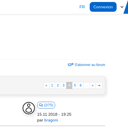
FR
Connexion
S'abonner au forum
«
1
2
3
4
5
6
...
»
⇥
(2/75)
15.11.2018 - 19:25
par
bragoni