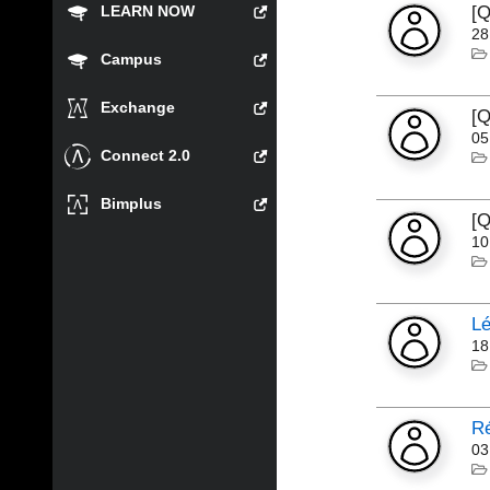
LEARN NOW
[Q
28
Campus
Exchange
[Q
05
Connect 2.0
Bimplus
[Q
10
Lé
18
Ré
03