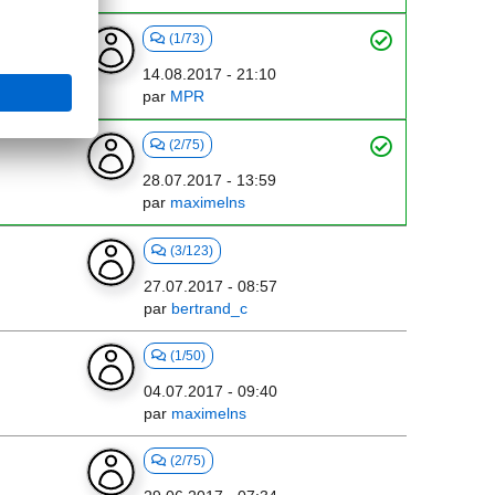
(1/73)
14.08.2017 - 21:10
par
MPR
(2/75)
28.07.2017 - 13:59
par
maximelns
(3/123)
27.07.2017 - 08:57
par
bertrand_c
(1/50)
04.07.2017 - 09:40
par
maximelns
(2/75)