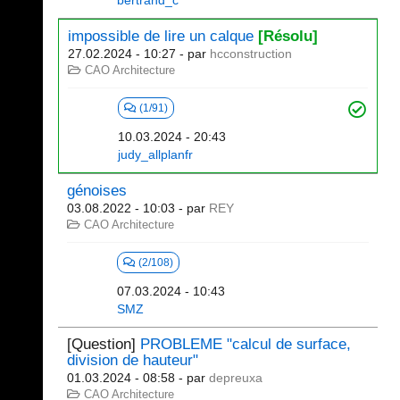
bertrand_c
impossible de lire un calque
[Résolu]
27.02.2024 - 10:27
- par
hcconstruction
CAO Architecture
(1/91)
10.03.2024 - 20:43
judy_allplanfr
génoises
03.08.2022 - 10:03
- par
REY
CAO Architecture
(2/108)
07.03.2024 - 10:43
SMZ
[Question]
PROBLEME "calcul de surface,
division de hauteur"
01.03.2024 - 08:58
- par
depreuxa
CAO Architecture