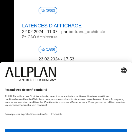
(0/63)
LATENCES D AFFICHAGE
22.02.2024 - 11:37
- par
bertrand_architecte
CAO Architecture
(1/86)
23.02.2024 - 17:53
bertrand_c
61 - 80 (1039)
«
1
2
3
4
5
6
...
»
⇥