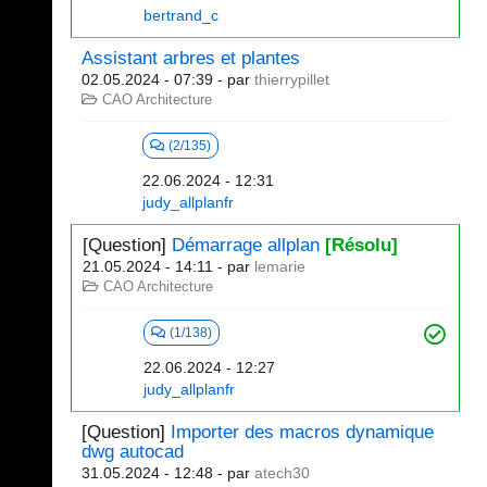
bertrand_c
Assistant arbres et plantes
02.05.2024 - 07:39
- par
thierrypillet
CAO Architecture
(2/135)
22.06.2024 - 12:31
judy_allplanfr
[Question]
Démarrage allplan
[Résolu]
21.05.2024 - 14:11
- par
lemarie
CAO Architecture
(1/138)
22.06.2024 - 12:27
judy_allplanfr
[Question]
Importer des macros dynamique
dwg autocad
31.05.2024 - 12:48
- par
atech30