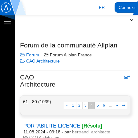
FR
Connexio
Afficher
la
navigation
Forum de la communauté Allplan
Forum
Forum Allplan France
CAO Architecture
CAO
Architecture
61 - 80 (1039)
«
1
2
3
4
5
6
...
»
⇥
PORTABILITE LICENCE
[Résolu]
11.08.2024 - 09:18
- par
bertrand_architecte
CAO Architecture