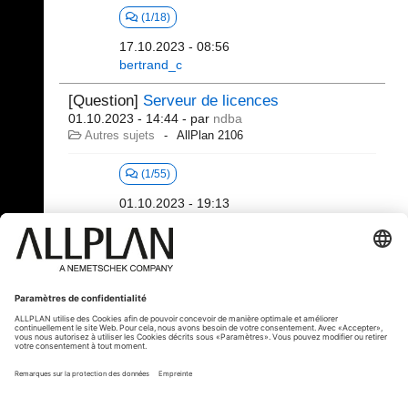
(1/18)
17.10.2023 - 08:56
bertrand_c
[Question]
Serveur de licences
01.10.2023 - 14:44
- par
ndba
Autres sujets
AllPlan 2106
(1/55)
01.10.2023 - 19:13
bertrand_c
21 - 40 (106)
«
1
2
3
4
5
6
»