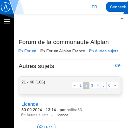
FR
Connexio
Afficher
la
navigation
Forum de la communauté Allplan
Forum
Forum Allplan France
Autres sujets
Autres sujets
21 - 40 (106)
«
1
2
3
4
5
6
»
Licence
30.09.2024 - 13:14
- par
soliha33
Autres sujets
Licence
(1/77)