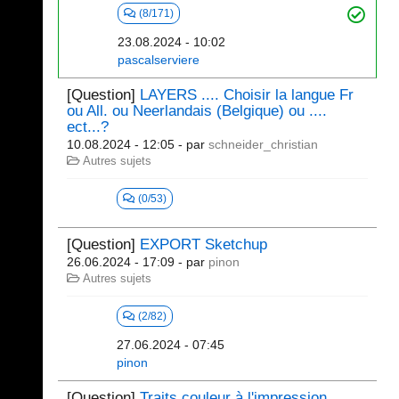
(8/171)
23.08.2024 - 10:02
pascalserviere
[Question]
LAYERS .... Choisir la langue Fr
ou All. ou Neerlandais (Belgique) ou ....
ect...?
10.08.2024 - 12:05
- par
schneider_christian
Autres sujets
(0/53)
[Question]
EXPORT Sketchup
26.06.2024 - 17:09
- par
pinon
Autres sujets
(2/82)
27.06.2024 - 07:45
pinon
[Question]
Traits couleur à l'impression