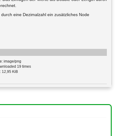
erechnet.
ng durch eine Dezimalzahl ein zusätzliches Node
e: image/png
nloaded 19 times
: 12,95 KiB