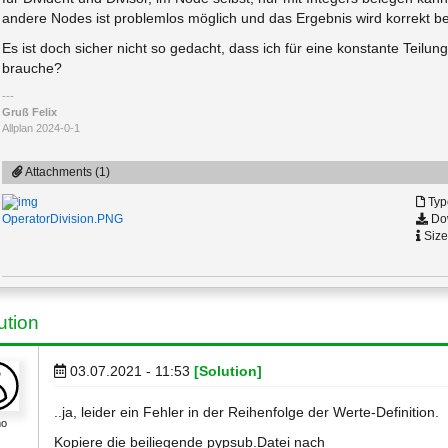
andere Nodes ist problemlos möglich und das Ergebnis wird korrekt b
Es ist doch sicher nicht so gedacht, dass ich für eine konstante Teilu
brauche?
Gruß Felix
Allplan 2024-0-1
Attachments (1)
Typ
Dow
OperatorDivision.PNG
Size
ution
03.07.2021 - 11:53
[Solution]
..ja, leider ein Fehler in der Reihenfolge der Werte-Definition.
mo
Kopiere die beiliegende pypsub.Datei nach