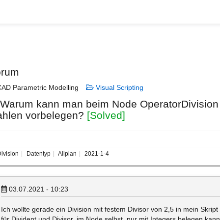
orum
AD Parametric Modelling
Visual Scripting
 Warum kann man beim Node OperatorDivision d
ahlen vorbelegen?
[Solved]
ivision
Datentyp
Allplan
2021-1-4
03.07.2021 - 10:23
Ich wollte gerade ein Division mit festem Divisor von 2,5 in mein Skript
für Divident und Divisor, im Node selbst, nur mit Integers belegen ka