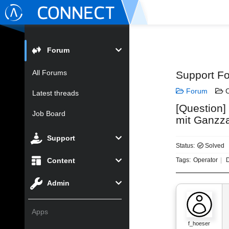
Forum
All Forums
Support F
Forum
C
Latest threads
[Question]
Job Board
mit Ganzz
Support
Status:
Solved
Content
Tags:
Operator
D
Admin
Apps
f_hoeser