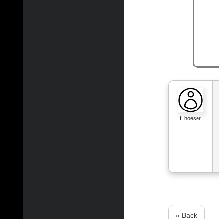
f_hoeser
« Back