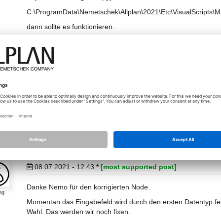
C:\ProgramData\Nemetschek\Allplan\2021\Etc\VisualScripts\M
dann sollte es funktionieren.
Attachments (2)
division.png
NodeOperatorDivision.pypsub
Downloaded 2815 times
08.07.2021 - 12:43
*
[most supported post]
Danke Nemo für den korrigierten Node.
ng
Momentan das Eingabefeld wird durch den ersten Datentyp fest
Wahl. Das werden wir noch fixen.