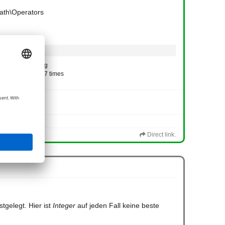
ath\Operators
Type: image/png
Downloaded 27 times
Size: 97,79 KiB
Type: text/xml
Size: 3,25 KiB
Direct link.
gelegt. Hier ist
Integer
auf jeden Fall keine beste