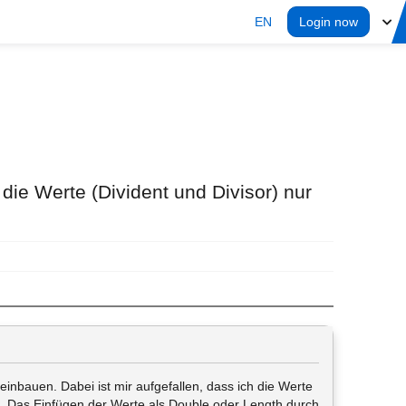
EN
Login now
ie Werte (Divident und Divisor) nur
 einbauen. Dabei ist mir aufgefallen, dass ich die Werte
nn. Das Einfügen der Werte als Double oder Length durch