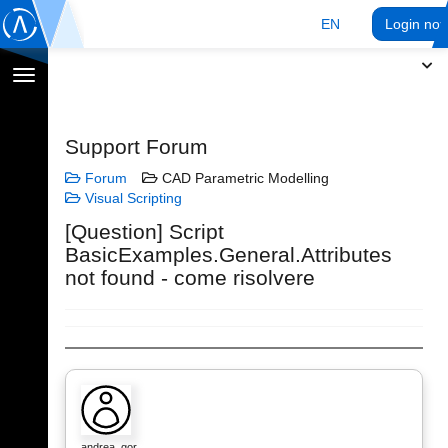
EN
Login no
Toggle
navigation
Support Forum
Forum
CAD Parametric Modelling
Visual Scripting
[Question] Script
BasicExamples.General.Attributes
not found - come risolvere
andrea_gor…