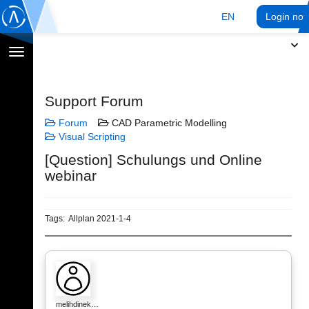
EN
Login no
Toggle
navigation
Support Forum
Forum
CAD Parametric Modelling
Visual Scripting
[Question] Schulungs und Online
webinar
Tags:
Allplan 2021-1-4
melihdinek…