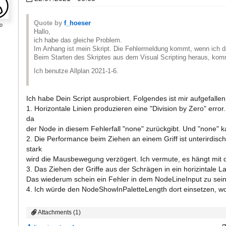
Quote by
f_hoeser
o
Hallo,
ich habe das gleiche Problem.
Im Anhang ist mein Skript. Die Fehlermeldung kommt, wenn ich d
Beim Starten des Skriptes aus dem Visual Scripting heraus, kom
Ich benutze Allplan 2021-1-6.
Ich habe Dein Script ausprobiert. Folgendes ist mir aufgefallen
1. Horizontale Linien produzieren eine "Division by Zero" erro
da
der Node in diesem Fehlerfall "none" zurückgibt. Und "none" k
2. Die Performance beim Ziehen an einem Griff ist unterirdisch
stark
wird die Mausbewegung verzögert. Ich vermute, es hängt mi
3. Das Ziehen der Griffe aus der Schrägen in ein horizintale Lag
Das wiederum schein ein Fehler in dem NodeLineInput zu sein
4. Ich würde den NodeShowInPaletteLength dort einsetzen, 
Attachments (1)