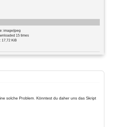
e: image/jpeg
nloaded 15 times
: 17,72 KiB
ine solche Problem. Könntest du daher uns das Skript