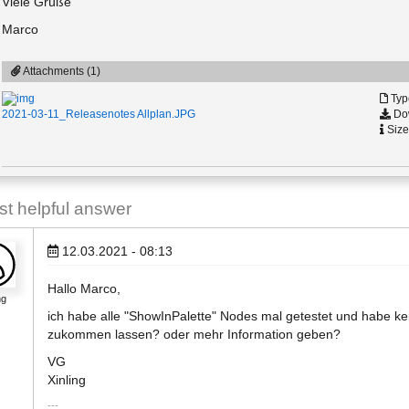
Viele Grüße
Marco
Attachments (1)
Typ
Dow
2021-03-11_Releasenotes Allplan.JPG
Size
 helpful answer
12.03.2021 - 08:13
Hallo Marco,
ng
ich habe alle "ShowInPalette" Nodes mal getestet und habe ke
zukommen lassen? oder mehr Information geben?
VG
Xinling