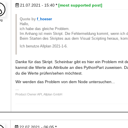
21.07.2021 - 15:40
*
[most supported post]
Quote by
f_hoeser
ng
Hallo,
ich habe das gleiche Problem.
Im Anhang ist mein Skript. Die Fehlermeldung kommt, wenn ich 
Beim Starten des Skriptes aus dem Visual Scripting heraus, ko
Ich benutze Allplan 2021-1-6.
Danke für das Skript. Scheinbar gibt es hier ein Problem mi
kannst die Werte als Attribute an dies PythonPart zuweisen. D
du die Werte prüfen/sehen möchtest.
Wir werden das Problem von dem Node untersuchen...
Product Owner API, Allplan GmbH
22.07.2021 - 06:05
*