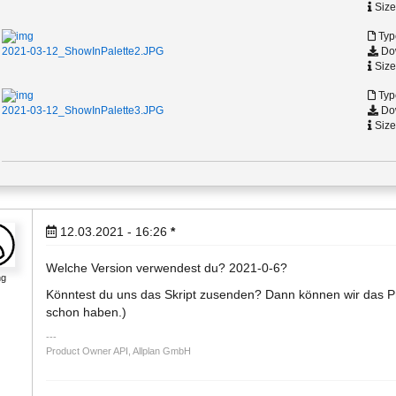
Size
Typ
Dow
2021-03-12_ShowInPalette2.JPG
Size
Typ
Dow
2021-03-12_ShowInPalette3.JPG
Size
12.03.2021 - 16:26
*
Welche Version verwendest du? 2021-0-6?
ng
Könntest du uns das Skript zusenden? Dann können wir das Pr
schon haben.)
Product Owner API, Allplan GmbH