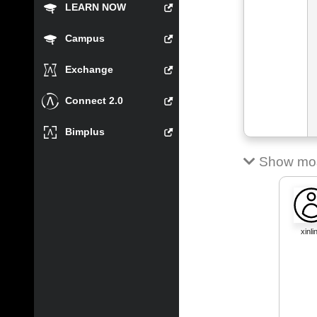
LEARN NOW
Campus
Exchange
Connect 2.0
Bimplus
Show most
xinli