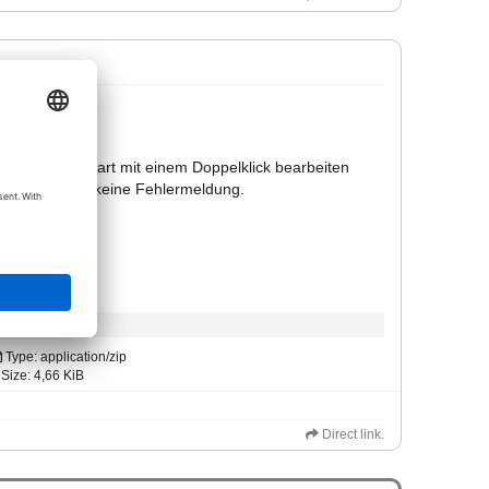
h das PythonPart mit einem Doppelklick bearbeiten
heraus, kommt keine Fehlermeldung.
Type: application/zip
Size: 4,66 KiB
Direct link.