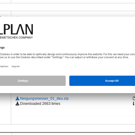
20.07.2021 - 07:39
Hallo,
ser
ich habe das gleiche Problem.
Im Anhang ist mein Skript. Die Fehlermeldung kommt, wenn ic
möchte. Beim Starten des Skriptes aus dem Visual Scripting 
Ich benutze Allplan 2021-1-6.
Gruß Felix
Allplan 2024-0-1
Attachments (1)
Neigungsmesser_01_deu.zip
Downloaded 2663 times