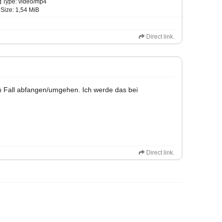
Type: video/mp4
Size: 1,54 MiB
Direct link.
em Fall abfangen/umgehen. Ich werde das bei
Direct link.