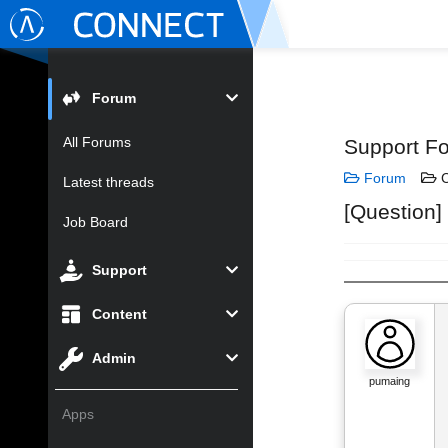
Forum
All Forums
Support F
Forum
C
Latest threads
[Question] 
Job Board
Support
Content
Admin
pumaing
Apps