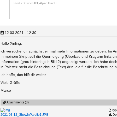
Product Owner API, Allplan GmbH
12.03.2021 - 12:30
Hallo Xinling,
ich versuche, dir zunächst einmal mehr Informationen zu geben: Im Anh
In meinem Skript soll die Querneigung (Überbau und Kragarm links un
Information (grau hinterlegt in Bild 2) angezeigt werden. Ich habe d
in Palette> steht die Bezeichnung (Text) drin, die für die Beschriftung
Ich hoffe, das hilft dir weiter.
Viele Grüße
Marco
Attachments (3)
Typ
Dow
2021-03-12_ShowInPalette1.JPG