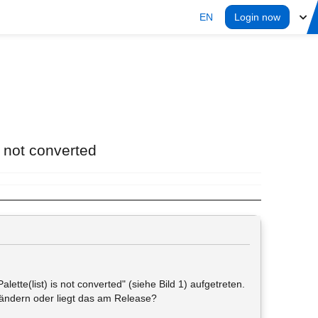
EN
Login now
s not converted
ette(list) is not converted" (siehe Bild 1) aufgetreten.
rändern oder liegt das am Release?