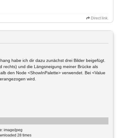
Direct link.
ang habe ich dir dazu zunächst drei Bilder beigefügt.
d rechts) und die Längsneigung meiner Brücke als
eshalb den Node <ShowInPalette> verwendet. Bei <Value
 herangezogen wird.
e: image/jpeg
nloaded 28 times