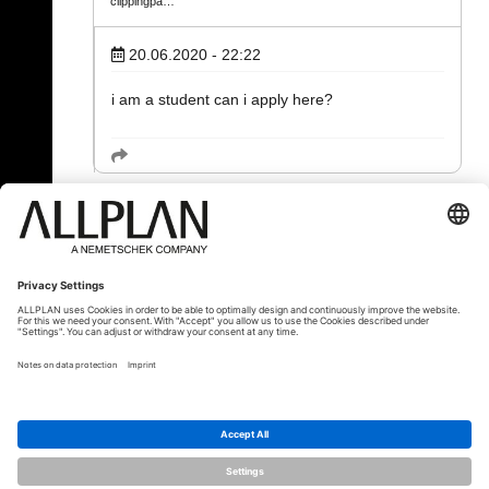
clippingpa…
20.06.2020 - 22:22
i am a student can i apply here?
« Back
© ALLPLAN Deutschland GmbH
ALLPLAN is part of the
Nemetschek
Group