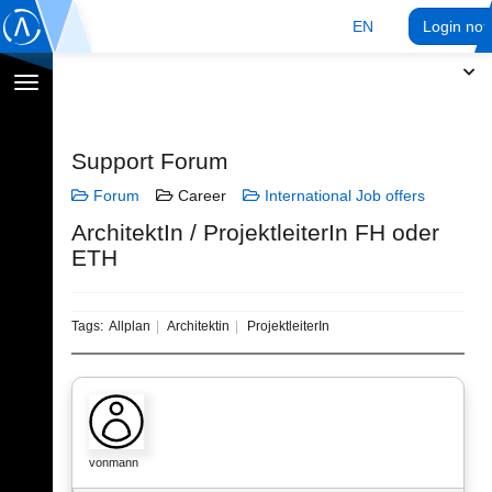
EN
Login no
Toggle
navigation
Support Forum
Forum
Career
International Job offers
ArchitektIn / ProjektleiterIn FH oder
ETH
Tags:
Allplan
Architektin
ProjektleiterIn
vonmann