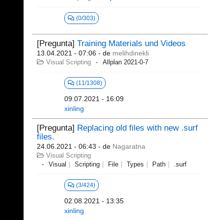
(0/303)
[Pregunta]
Training Materials und Videos
13.04.2021 - 07:06
- de
melihdinekli
Visual Scripting
Allplan 2021-0-7
(11/1308)
09.07.2021 - 16:09
xinling
[Pregunta]
Replacing old files with new .surf
files.
24.06.2021 - 06:43
- de
Nagaratna
Visual Scripting
Visual
Scripting
File
Types
Path
.surf
(3/424)
02.08.2021 - 13:35
xinling