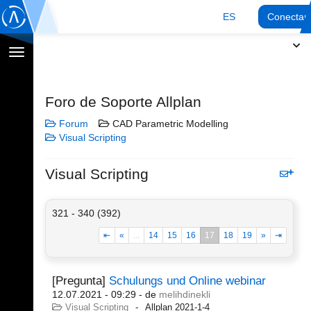
ES
Conectar
Cambiar
navegación
Foro de Soporte Allplan
Forum
CAD Parametric Modelling
Visual Scripting
Visual Scripting
321 - 340 (392)
⇤
«
...
14
15
16
17
18
19
»
⇥
[Pregunta]
Schulungs und Online webinar
12.07.2021 - 09:29
- de
melihdinekli
Visual Scripting
Allplan 2021-1-4