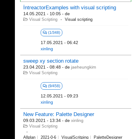
İntreactorExamples with visual scripting
14.05.2021 - 10:05
- de
Visual Scripting
Visual scripting
(1/348)
17.05.2021 - 06:42
xinling
sweep xy section rotate
23.04.2021 - 08:48
- de
jaeheungkim
Visual Scripting
(9/458)
12.05.2021 - 09:23
xinling
New Feature: Palette Designer
09.03.2021 - 13:34
- de
xinling
Visual Scripting
Allplan
2021-0-6
VisualScritping
PaletteDesigner