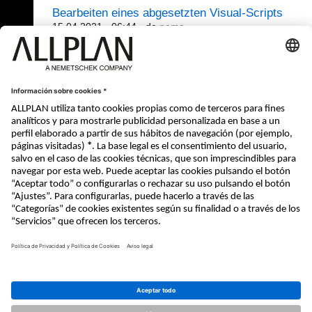
Bearbeiten eines abgesetzten Visual-Scripts
15.04.2021 - 06:44
- de
nemo
Visual Scripting
Visual Sripting bearbeiten
(4/334)
28.04.2021 - 08:36
nemo
321 - 340 (392)
⇤
«
...
14
15
16
17
18
19
»
⇥
© ALLPLAN Systems España, S.A
ALLPLAN, un empresa del
Grupo
Nemetschek