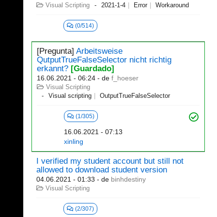
Visual Scripting
2021-1-4
Error
Workaround
(0/514)
[Pregunta]
Arbeitsweise
QutputTrueFalseSelector nicht richtig
erkannt?
[Guardado]
16.06.2021 - 06:24
- de
f_hoeser
Visual Scripting
Visual scripting
OutputTrueFalseSelector
(1/305)
16.06.2021 - 07:13
xinling
I verified my student account but still not
allowed to download student version
04.06.2021 - 01:33
- de
binhdestiny
Visual Scripting
(2/307)