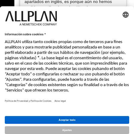
apartados en inglés, es porque aún no hemos
podido actualizar la traducción, si vuestro
navegador tiene un pluging de traducción (como
por ejemplo Google) podréis traducirlo y seguir los
pasos.
ALLPLAN SYSTEMS ESPAÑA, S.A.
« Atrás
© ALLPLAN Systems España, S.A
ALLPLAN, un empresa del
Grupo
Nemetschek