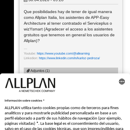
Que posibilidades hay de tener de igual manera
como Allplan Italia, los asistentes de APP-Easy
Architecture al tener contratado el Serviceplus o
wizYsmart (Agradecer el acceso a los asistentes
grstuitos que tenemos en general los usuarios de
Allplan)?
Youtube:
https://www.youtube.com/@allearning
Linkedion:
https://www.linkedin.com/in/karloz-pedroza/
Adjuntos (1)
001.jpeg
Type: image/jpeg
Descargado 69 veces
Size: 86,87 KiB