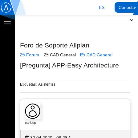
ES
Conectar
Cambiar
navegación
Foro de Soporte Allplan
Forum
CAD General
CAD General
[Pregunta] APP-Easy Architecture
Etiquetas:
Asistentes
carlosp
30.04.2020 - 09:28
*