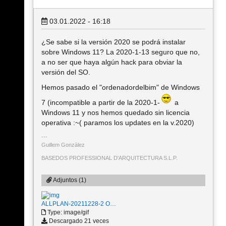
03.01.2022 - 16:18
¿Se sabe si la versión 2020 se podrá instalar
sobre Windows 11? La 2020-1-13 seguro que no,
a no ser que haya algún hack para obviar la
versión del SO.
Hemos pasado el "ordenadordelbim" de Windows
7 (incompatible a partir de la 2020-1-
a
Windows 11 y nos hemos quedado sin licencia
operativa :~( paramos los updates en la v.2020)
Guillem Gonzàlez
BASEDOS PROFESSIONAL D'ARQUITECTURA S.L.P.
Adjuntos (1)
ALLPLAN-20211228-2 O…
Type: image/gif
Descargado 21 veces