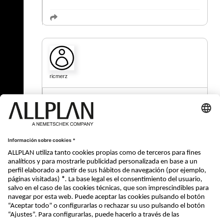
ricmerz
26.09.2025 - 11:43
Lo puedes resolver fácilmente haciendo dos o
más escaleras de planta trapezoidal
« Atrás