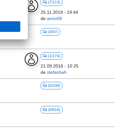
(7/113)
25.11.2019 - 19:44
de
anno08
(0/47)
(1/174)
21.09.2016 - 10:25
de
stefanhah
(0/108)
(0/616)