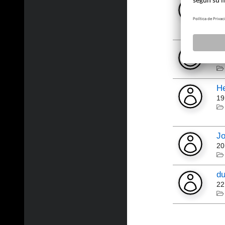
vi
13
[P
04
He
19
Jo
20
du
22