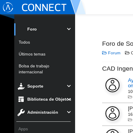
Foro
Todos
Foro de So
Forum
C
Últimos temas
Bolsa de trabajo
CAD Ingen
internacional
Ay
on
Soporte
10
Biblioteca de Objetos
[P
Administración
16
Apps
[P