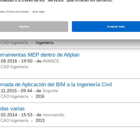
sual scripting in Allplan 2019
.03.2019 - 18:37
- de
anno08
CAD Ingeniería
Visual scripting
Allplan 2019
regunta]
TeKton3D
.04.2018 - 08:01
- de
CAD Ingeniería
Ingeniería
rramientas MEP dentro de Allplan
.09.2016 - 19:50
- de
AVANCE
CAD Ingeniería
rnada de Aplicación del BIM a la Ingeniería Civil
.11.2015 - 09:44
- de
Soporte
CAD Ingeniería
2016
das varias
.02.2014 - 15:53
- de
moncamilo
CAD Ingeniería
2013