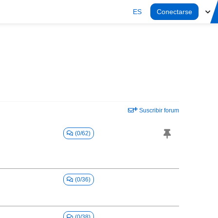
ES
Conectarse
Suscribir forum
(0/62)
(0/36)
(0/38)