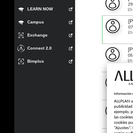
29
LEARN NOW
[
Campus
07
Exchange
Connect 2.0
[P
05
Bimplus
[P
07
[P
21