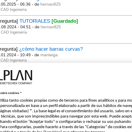
.05.2025 - 06:36
- de
hernan825
CAD Ingeniería
Pregunta]
TUTORIALES
[Guardado]
.08.2024 - 04:51
- de
hernan825
CAD Ingeniería
regunta]
¿cómo hacer barras curvas?
.01.2024 - 10:49
- de
manteiga
CAD Ingeniería
regunta]
¿VisualScript Armour Texts?
.03.2022 - 08:46
- de
uid-314891
CAD Ingeniería
regunta]
Importación de atributos a Allplan a través de hoja
.04.2020 - 14:26
- de
bbalbastre
CAD Ingeniería
Attributes
Atributos
Excel
XML
Allplan import