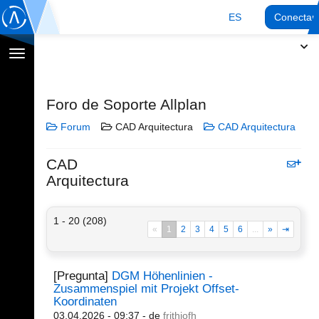
ES
Conectar
Cambiar
navegación
Foro de Soporte Allplan
Forum
CAD Arquitectura
CAD Arquitectura
CAD
Arquitectura
1 - 20 (208)
«
1
2
3
4
5
6
...
»
⇥
[Pregunta]
DGM Höhenlinien -
Zusammenspiel mit Projekt Offset-
Koordinaten
03.04.2026 - 09:37
- de
frithjofh