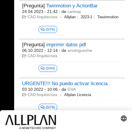
[Pregunta]
Twinmotion y ActionBar
24.04.2023 - 21:42
- de
carlosp
CAD Arquitectura
Allplan
2023-1
Twuinmotion
(0/76)
[Pregunta]
imprimir datos pdf
06.10.2022 - 12:14
- de
arodriguezhe
CAD Arquitectura
(0/44)
URGENTE!!! No puedo activar licencia
03.10.2022 - 10:06
- de
GVA
CAD Arquitectura
Allplan Licencia
(0/78)
Fallo de comunicación con Cineware.exe
17.08.2022 - 11:41
- de
carlosp