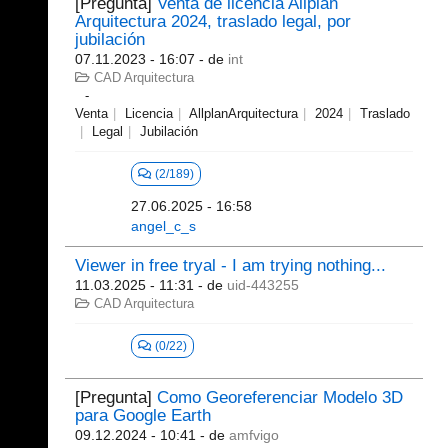
[Pregunta]
Venta de licencia Allplan
Arquitectura 2024, traslado legal, por
jubilación
07.11.2023 - 16:07
- de
int
CAD Arquitectura
Venta
Licencia
AllplanArquitectura
2024
Traslado
Legal
Jubilación
(2/189)
27.06.2025 - 16:58
angel_c_s
Viewer in free tryal - I am trying nothing...
11.03.2025 - 11:31
- de
uid-443255
CAD Arquitectura
(0/22)
[Pregunta]
Como Georeferenciar Modelo 3D
para Google Earth
09.12.2024 - 10:41
- de
amfvigo