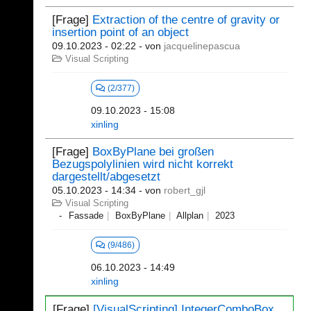
[Frage]
Extraction of the centre of gravity or
insertion point of an object
09.10.2023 - 02:22
- von
jacquelinepascua
Visual Scripting
(2/377)
09.10.2023 - 15:08
xinling
[Frage]
BoxByPlane bei großen
Bezugspolylinien wird nicht korrekt
dargestellt/abgesetzt
05.10.2023 - 14:34
- von
robert_gjl
Visual Scripting
Fassade
BoxByPlane
Allplan
2023
(9/486)
06.10.2023 - 14:49
xinling
[Frage]
[VisualScripting] IntegerComboBox