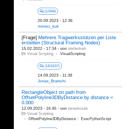
(1/349)
20.09.2023 - 12:36
minisci_kuk
[Frage]
Mehrere Tragwerksstützen per Liste
erstellen (Structural Framing Nodes)
15.02.2022 - 17:34
- von
stefanhah
Visual Scripting
VisualScripting
(16/1637)
14.09.2023 - 11:38
Jonas_Bratschi
RectangleObject on path from
OffsetPolyline3DByDistance by distance =
0.000
12.09.2023 - 16:45
- von
taraskozak
Visual Scripting
OffsetPolyline3DByDistance
ExecPythonScript