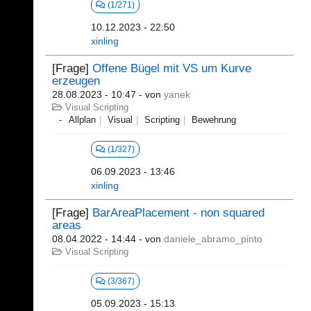
(1/271)
10.12.2023 - 22:50
xinling
[Frage]
Offene Bügel mit VS um Kurve
erzeugen
28.08.2023 - 10:47
- von
yanek
Visual Scripting
Allplan
Visual
Scripting
Bewehrung
(1/327)
06.09.2023 - 13:46
xinling
[Frage]
BarAreaPlacement - non squared
areas
08.04.2022 - 14:44
- von
daniele_abramo_pinto
Visual Scripting
(3/367)
05.09.2023 - 15:13