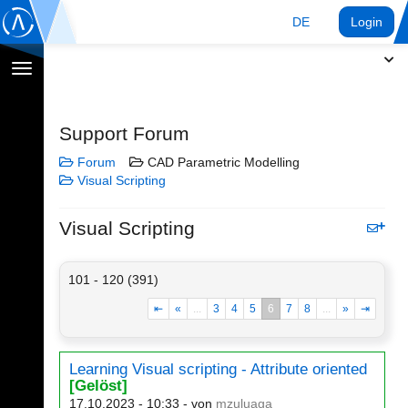
DE
Login
Navigation
umschalten
Support Forum
Forum
CAD Parametric Modelling
Visual Scripting
Visual Scripting
101 - 120 (391)
⇤
«
...
3
4
5
6
7
8
...
»
⇥
Learning Visual scripting - Attribute oriented
[Gelöst]
17.10.2023 - 10:33
- von
mzuluaga