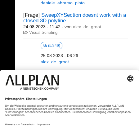
daniele_abramo_pinto
[Frage]
SweepXYSection doesnt work with a
closed 3D polyline
24.08.2023 - 11:42
- von
alex_de_groot
Visual Scripting
(5/249)
25.08.2023 - 06:26
alex_de_groot
101 - 120 (391)
⇤
«
...
3
4
5
6
7
8
...
»
⇥