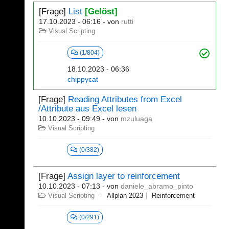
[Frage]
List
[Gelöst]
17.10.2023 - 06:16
- von
rutti
Visual Scripting
(1/804)
18.10.2023 - 06:36
chippycat
[Frage]
Reading Attributes from Excel
/Attribute aus Excel lesen
10.10.2023 - 09:49
- von
mzuluaga
Visual Scripting
(0/382)
[Frage]
Assign layer to reinforcement
10.10.2023 - 07:13
- von
daniele_abramo_pinto
Visual Scripting
Allplan 2023
Reinforcement
(0/291)