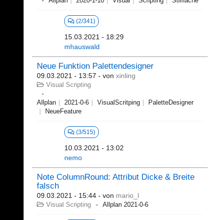
Allplan
2020-1-10
Visual
Scripting
Stilfläche
(2/341)
15.03.2021 - 18:29
mhauswald
Neue Funktion Palettendesigner
09.03.2021 - 13:57
- von
xinling
Visual Scripting
Allplan
2021-0-6
VisualScritping
PaletteDesigner
NeueFeature
(3/515)
10.03.2021 - 13:02
nemo
Note ColumnRound: Attribut Dicke & Breite
falsch
09.03.2021 - 15:44
- von
mario_l
Visual Scripting
Allplan 2021-0-6