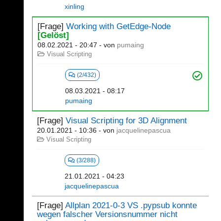
xinling
[Frage]
Working with GetEdge-Node
[Gelöst]
08.02.2021 - 20:47
- von
pumaing
Visual Scripting
(2/432)
08.03.2021 - 08:17
pumaing
[Frage]
Visual Scripting for 3D Alignment
20.01.2021 - 10:36
- von
jacquelinepascua
Visual Scripting
(3/288)
21.01.2021 - 04:23
jacquelinepascua
[Frage]
Allplan 2021-0-3 VS .pypsub konnte
wegen falscher Versionsnummer nicht