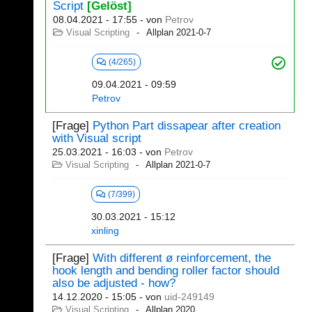
Script
[Gelöst]
08.04.2021 - 17:55
- von
Petrov
Visual Scripting
Allplan 2021-0-7
(4/265)
09.04.2021 - 09:59
Petrov
[Frage]
Python Part dissapear after creation
with Visual script
25.03.2021 - 16:03
- von
Petrov
Visual Scripting
Allplan 2021-0-7
(7/399)
30.03.2021 - 15:12
xinling
[Frage]
With different ø reinforcement, the
hook length and bending roller factor should
also be adjusted - how?
14.12.2020 - 15:05
- von
uid-249149
Visual Scripting
Allplan 2020