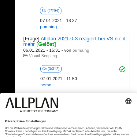
(2/294)
07.01.2021 - 18:37
pumaing
[Frage]
Allplan 2021-0-3 reagiert bei VS nicht
mehr
[Gelöst]
06.01.2021 - 15:31
- von
pumaing
Visual Scripting
(3/312)
07.01.2021 - 11:50
nemo
341 - 360 (393)
⇤
«
...
15
16
17
18
19
20
»