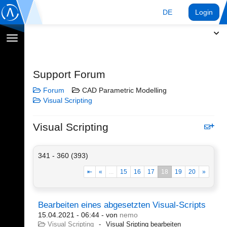
DE
Login
Navigation
umschalten
Support Forum
Forum
CAD Parametric Modelling
Visual Scripting
Visual Scripting
341 - 360 (393)
⇤
«
...
15
16
17
18
19
20
»
Bearbeiten eines abgesetzten Visual-Scripts
15.04.2021 - 06:44
- von
nemo
Visual Scripting
Visual Sripting bearbeiten