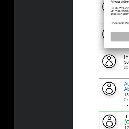
[
n
16
Vi
01
[
30
Au
A
15
[
[
12