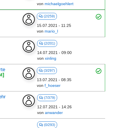
von
michaelgoehlert
(2/259)
15.07.2021 - 11:25
von
mario_l
(2/201)
14.07.2021 - 09:00
von
xinling
rte
(3/297)
t]
13.07.2021 - 08:35
von
f_hoeser
ehr
(7/379)
12.07.2021 - 14:26
von
anwander
(0/293)