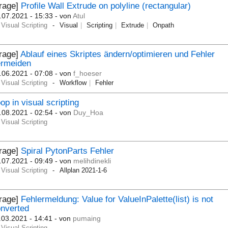
Frage]
Profile Wall Extrude on polyline (rectangular)
.07.2021 - 15:33
- von
Atul
Visual Scripting
Visual
Scripting
Extrude
Onpath
rage]
Ablauf eines Skriptes ändern/optimieren und Fehler
ermeiden
.06.2021 - 07:08
- von
f_hoeser
Visual Scripting
Workflow
Fehler
op in visual scripting
.08.2021 - 02:54
- von
Duy_Hoa
Visual Scripting
Frage]
Spiral PytonParts Fehler
.07.2021 - 09:49
- von
melihdinekli
Visual Scripting
Allplan 2021-1-6
Frage]
Fehlermeldung: Value for ValueInPalette(list) is not
nverted
.03.2021 - 14:41
- von
pumaing
Visual Scripting