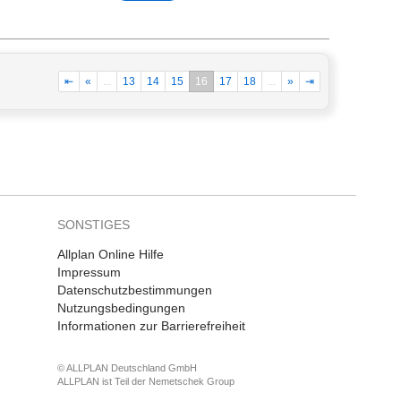
⇤
«
...
13
14
15
16
17
18
...
»
⇥
SONSTIGES
Allplan Online Hilfe
Impressum
Datenschutzbestimmungen
Nutzungsbedingungen
Informationen zur Barrierefreiheit
© ALLPLAN Deutschland GmbH
ALLPLAN ist Teil der
Nemetschek Group