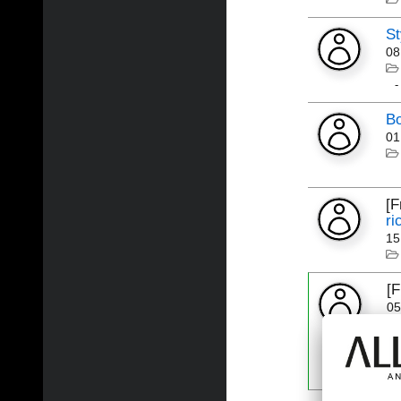
St
08
Bo
01
[
ri
15
[
05
At