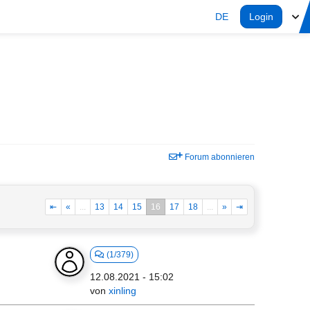
DE
Login
Forum abonnieren
⇤
«
...
13
14
15
16
17
18
...
»
⇥
(1/379)
12.08.2021 - 15:02
von
xinling