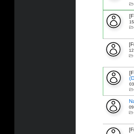
[
15
[
12
[
(D
03
Na
09
[