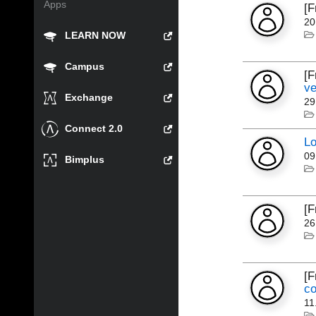
Apps
[
20
LEARN NOW
Campus
[F
v
Exchange
29
Connect 2.0
Lo
09
Bimplus
[
26
[
co
11