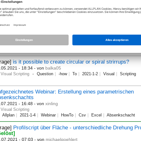
Frage]
Do you have the ability to create groups or leave short
otes?
.07.2021 - 01:44
- von
sahoon1
Visual Scripting
VisualScripting
sual Scripting - Fläche in Schnitt
.04.2021 - 12:13
- von
planungsservice_kett
Visual Scripting
Allplan
2021
Visual
Scripting
Frage]
is it possible to create circular or spiral strirrups?
.05.2021 - 18:34
- von
balka05
Visual Scripting
Question
-how
To
2021-1-2
Visual
Scripting
fgezeichnetes Webinar: Erstellung eines parametrischen
bsenkschachts
.07.2021 - 16:48
- von
xinling
Visual Scripting
Allplan
2021-1-4
Webinar
HowTo
Csv
Excel
Absenkschacht
Frage]
Profilscript über Fläche - unterschiedliche Drehung Pro
Gelöst]
.07.2021 - 07:03
- von
michaelgoehlert