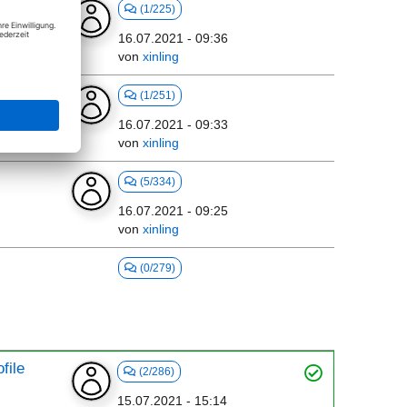
(1/225)
16.07.2021 - 09:36
von
xinling
(1/251)
16.07.2021 - 09:33
von
xinling
(5/334)
16.07.2021 - 09:25
von
xinling
(0/279)
file
(2/286)
15.07.2021 - 15:14