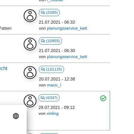
(2/285)
21.07.2021 - 06:32
von
planungsservice_kett
attern
(10/955)
21.07.2021 - 06:30
von
planungsservice_kett
icht
(13/1135)
20.07.2021 - 12:38
von
mario_l
(4/347)
28.07.2021 - 09:12
von
xinling
ute