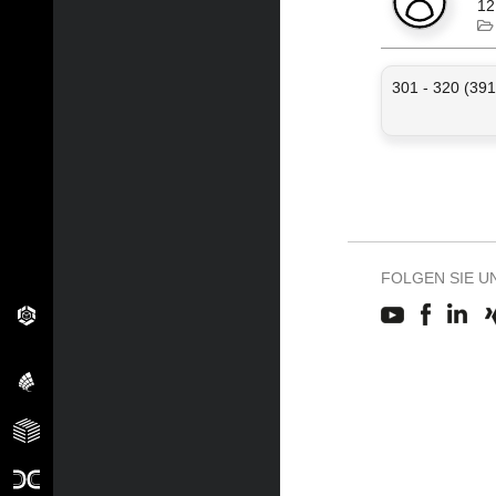
12
301 - 320 (391
FOLGEN SIE U