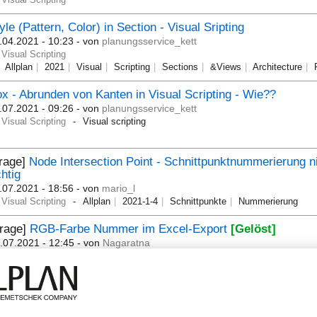
yle (Pattern, Color) in Section - Visual Sripting
.04.2021 - 10:23
- von
planungsservice_kett
Visual Scripting
Allplan
2021
Visual
Scripting
Sections
&Views
Architecture
P
x - Abrunden von Kanten in Visual Scripting - Wie??
.07.2021 - 09:26
- von
planungsservice_kett
Visual Scripting
Visual scripting
Frage]
Node Intersection Point - Schnittpunktnummerierung n
chtig
.07.2021 - 18:56
- von
mario_l
Visual Scripting
Allplan
2021-1-4
Schnittpunkte
Nummerierung
Frage]
RGB-Farbe Nummer im Excel-Export
[Gelöst]
.07.2021 - 12:45
- von
Nagaratna
Visual Scripting
tributes
Excel
Visual
Scripting
RGB-Farbe
Color
Export
Attrib
XAC
Xlsx