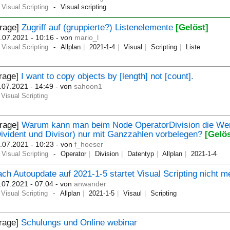
Visual Scripting
Visual scripting
Frage]
Zugriff auf (gruppierte?) Listenelemente
[Gelöst]
.07.2021 - 10:16
- von
mario_l
Visual Scripting
Allplan
2021-1-4
Visual
Scripting
Liste
Frage]
I want to copy objects by [length] not [count].
.07.2021 - 14:49
- von
sahoon1
Visual Scripting
Frage]
Warum kann man beim Node OperatorDivision die We
ivident und Divisor) nur mit Ganzzahlen vorbelegen?
[Gelös
.07.2021 - 10:23
- von
f_hoeser
Visual Scripting
Operator
Division
Datentyp
Allplan
2021-1-4
ch Autoupdate auf 2021-1-5 startet Visual Scripting nicht m
.07.2021 - 07:04
- von
anwander
Visual Scripting
Allplan
2021-1-5
Visaul
Scripting
Frage]
Schulungs und Online webinar