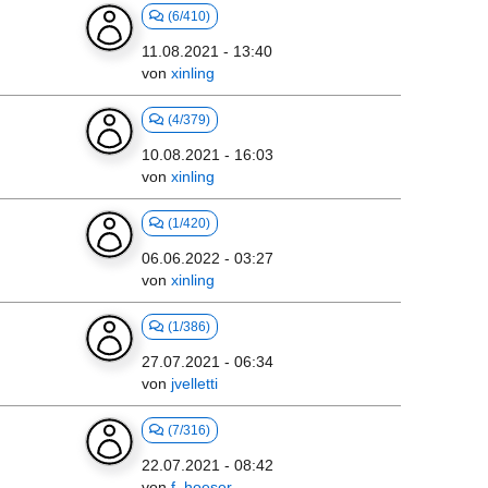
(6/410)
11.08.2021 - 13:40
von
xinling
(4/379)
10.08.2021 - 16:03
von
xinling
(1/420)
06.06.2022 - 03:27
von
xinling
(1/386)
27.07.2021 - 06:34
von
jvelletti
(7/316)
22.07.2021 - 08:42
von
f_hoeser