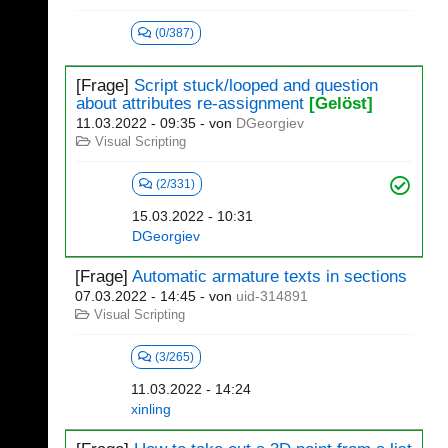
(0/387)
[Frage]
Script stuck/looped and question
about attributes re-assignment
[Gelöst]
11.03.2022 - 09:35
- von
DGeorgiev
Visual Scripting
(2/331)
15.03.2022 - 10:31
DGeorgiev
[Frage]
Automatic armature texts in sections
07.03.2022 - 14:45
- von
uid-314891
Visual Scripting
(3/265)
11.03.2022 - 14:24
xinling