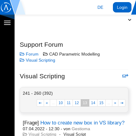
DE
Login
Navigation
umschalten
Support Forum
Forum
CAD Parametric Modelling
Visual Scripting
Visual Scripting
241 - 260 (392)
⇤
«
...
10
11
12
13
14
15
...
»
⇥
[Frage]
How to create new box in VS library?
07.04.2022 - 12:30
- von
Gestioma
Visual Scripting
Visual Script