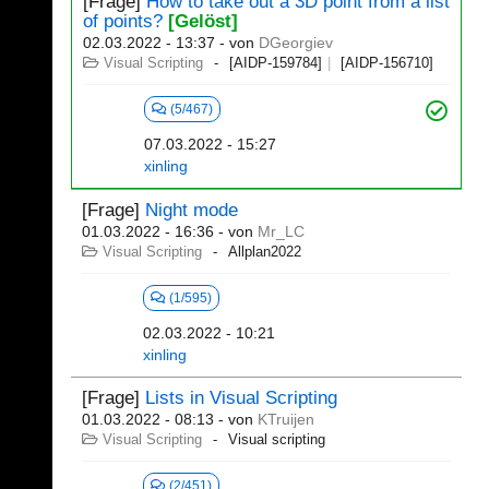
[Frage]
How to take out a 3D point from a list
of points?
[Gelöst]
02.03.2022 - 13:37
- von
DGeorgiev
Visual Scripting
[AIDP-159784]
[AIDP-156710]
(5/467)
07.03.2022 - 15:27
xinling
[Frage]
Night mode
01.03.2022 - 16:36
- von
Mr_LC
Visual Scripting
Allplan2022
(1/595)
02.03.2022 - 10:21
xinling
[Frage]
Lists in Visual Scripting
01.03.2022 - 08:13
- von
KTruijen
Visual Scripting
Visual scripting
(2/451)