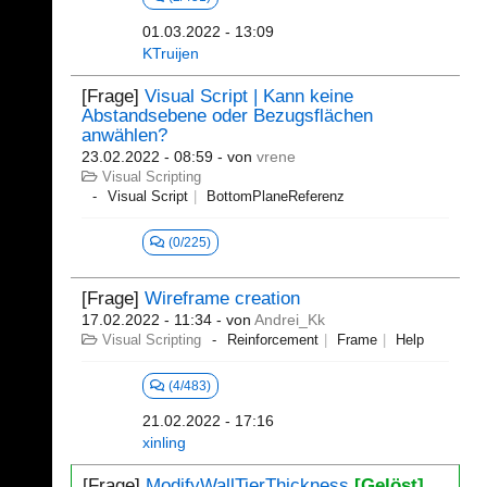
01.03.2022 - 13:09
KTruijen
[Frage]
Visual Script | Kann keine
Abstandsebene oder Bezugsflächen
anwählen?
23.02.2022 - 08:59
- von
vrene
Visual Scripting
Visual Script
BottomPlaneReferenz
(0/225)
[Frage]
Wireframe creation
17.02.2022 - 11:34
- von
Andrei_Kk
Visual Scripting
Reinforcement
Frame
Help
(4/483)
21.02.2022 - 17:16
xinling
[Frage]
ModifyWallTierThickness
[Gelöst]