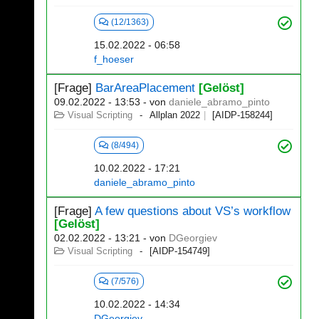
(12/1363)
15.02.2022 - 06:58
f_hoeser
[Frage]
BarAreaPlacement
[Gelöst]
09.02.2022 - 13:53
- von
daniele_abramo_pinto
Visual Scripting
Allplan 2022
[AIDP-158244]
(8/494)
10.02.2022 - 17:21
daniele_abramo_pinto
[Frage]
A few questions about VS’s workflow
[Gelöst]
02.02.2022 - 13:21
- von
DGeorgiev
Visual Scripting
[AIDP-154749]
(7/576)
10.02.2022 - 14:34
DGeorgiev