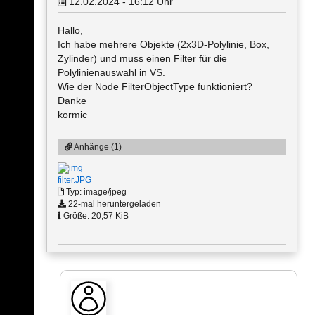
12.02.2024 - 16:12
Uhr
Hallo,
Ich habe mehrere Objekte (2x3D-Polylinie, Box,
Zylinder) und muss einen Filter für die
Polylinienauswahl in VS.
Wie der Node FilterObjectType funktioniert?
Danke
kormic
Anhänge (1)
filter.JPG
Typ: image/jpeg
22-mal heruntergeladen
Größe: 20,57 KiB