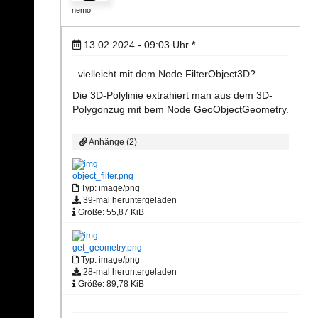
nemo
13.02.2024 - 09:03
Uhr
*
..vielleicht mit dem Node FilterObject3D?
Die 3D-Polylinie extrahiert man aus dem 3D-
Polygonzug mit bem Node GeoObjectGeometry.
Anhänge (2)
object_filter.png
Typ: image/png
39-mal heruntergeladen
Größe: 55,87 KiB
get_geometry.png
Typ: image/png
28-mal heruntergeladen
Größe: 89,78 KiB