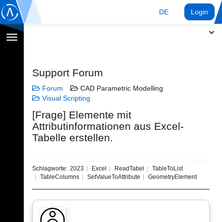
DE
Login
Navigation
umschalten
Support Forum
Forum
CAD Parametric Modelling
Visual Scripting
[Frage] Elemente mit
Attributinformationen aus Excel-
Tabelle erstellen.
Schlagworte:
2023
Excel
ReadTabel
TableToList
TableColumns
SetValueToAttribute
GeometryElement