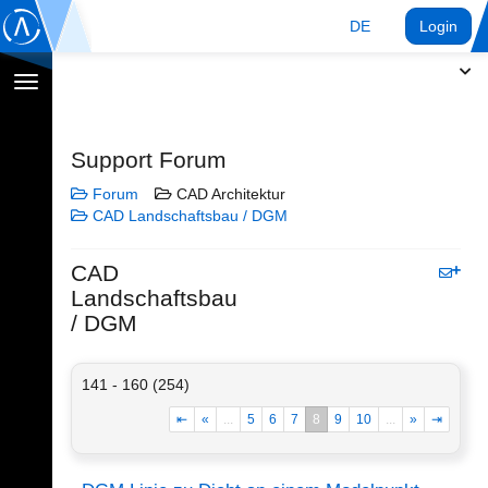
DE
Login
Navigation
umschalten
Support Forum
Forum
CAD Architektur
CAD Landschaftsbau / DGM
CAD
Landschaftsbau
/ DGM
141 - 160 (254)
⇤
«
...
5
6
7
8
9
10
...
»
⇥