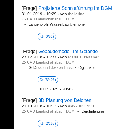
[Frage]
Projizierte Schnittführung im DGM
31.01.2019 - 10:29
- von
theilering
CAD Landschaftsbau / DGM
Längenprofil Wasserbau Uferhöhe
(0/92)
[Frage]
Gebäudemodell im Gelände
23.12.2018 - 13:37
- von
MarkusPreissner
CAD Landschaftsbau / DGM
Gelände und dessen Einsatzmöglichkeit
(3/403)
10.07.2025 - 20:45
[Frage]
3D Planung von Deichen
29.10.2018 - 10:13
- von
Alex20091990
CAD Landschaftsbau / DGM
Deichplanung
(2/195)