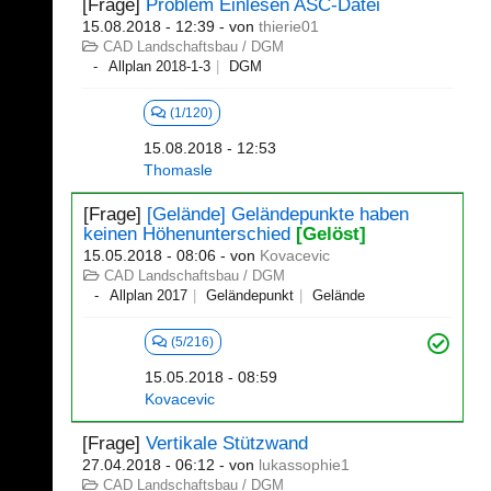
[Frage]
Problem Einlesen ASC-Datei
15.08.2018 - 12:39
- von
thierie01
CAD Landschaftsbau / DGM
Allplan 2018-1-3
DGM
(1/120)
15.08.2018 - 12:53
Thomasle
[Frage]
[Gelände] Geländepunkte haben
keinen Höhenunterschied
[Gelöst]
15.05.2018 - 08:06
- von
Kovacevic
CAD Landschaftsbau / DGM
Allplan 2017
Geländepunkt
Gelände
(5/216)
15.05.2018 - 08:59
Kovacevic
[Frage]
Vertikale Stützwand
27.04.2018 - 06:12
- von
lukassophie1
CAD Landschaftsbau / DGM