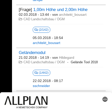
[Frage]
1,00m Höhe und 2,00m Höhe
02.03.2018 - 13:44
- von
architekt_bousart
CAD Landschaftsbau / DGM
(2/142)
05.03.2018 - 18:54
architekt_bousart
Geländemodul
21.02.2018 - 14:19
- von
Hildegard
CAD Landschaftsbau / DGM
Gelände Tool 2018
(1/442)
22.02.2018 - 08:17
sschneider
141 - 160 (254)
⇤
«
...
5
6
7
8
9
10
...
»
⇥