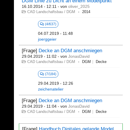
DGM Linie zu Dicht an einem Modelpunkt
16.10.2014 - 12:11
- von
oliver_2025
CAD Landschaftsbau / DGM
2014
(4/637)
04.07.2019 - 11:48
joerggeier
[Frage]
Decke an DGM anschmiegen
29.04.2019 - 11:02
- von
JonasDavid
CAD Landschaftsbau / DGM
DGM
Decke
(7/184)
29.04.2019 - 12:26
zeichenatelier
[Frage]
Decke an DGM anschmiegen
29.04.2019 - 11:04
- von
JonasDavid
CAD Landschaftsbau / DGM
DGM
Decke
[Frage]
Handbuch Digitales gelande Model