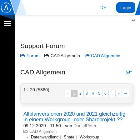
DE
Login
Navigation
umschalten
Support Forum
Forum
CAD Allgemein
CAD Allgemein
CAD Allgemein
1 - 20 (5360)
«
1
2
3
4
5
6
...
»
⇥
Allplanversionen 2020 und 2021 gleichzeitig
in einem Workgroup- oder Shareprojekt ??
09.12.2020 - 11:50
- von
DanielPeter
CAD Allgemein
Datenwandlung
Share
Workgroup