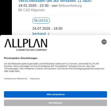
verschwunden die auf windows 11 läuft!
24.01.2026 - 23:30
- von
ibhbueckeburg
CAD Allgemein
(3/215)
24.07.2026 - 18:50
bertrand_c
1 - 20 (5360)
«
1
2
3
4
5
6
...
»
⇥
© ALLPLAN Deutschland GmbH
ALLPLAN ist Teil der
Nemetschek
Group