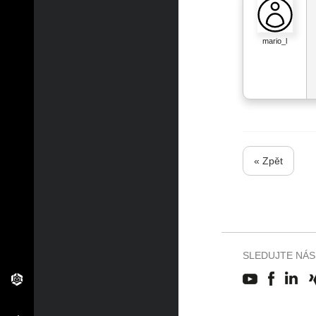
mario_l
« Zpět
SLEDUJTE NÁS