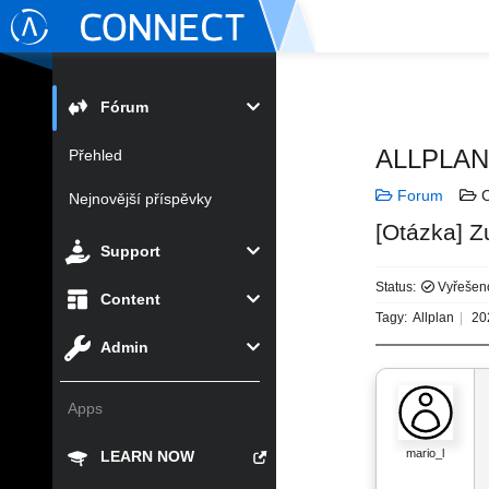
Fórum
ALLPLA
Přehled
Forum
C
Nejnovější příspěvky
[Otázka] Z
Support
Status:
Vyřešen
Content
Tagy:
Allplan
20
Admin
Apps
mario_l
LEARN NOW