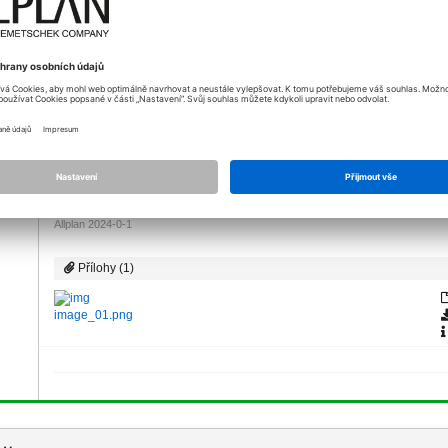
15.07.2021 - 11:20
*
[Řešení]
Hallo,
ser
die Angabe in deinem Screenshot sagt folgendes:
Es werden 12 Punkte ausgegeben. Jeweils 2 Stück in 6 Reihe
Wenn du ein Node Polyline3D anhängst, kannst du in diesem ei
entstehen sollen.
Gruß Felix
Allplan 2024-0-1
Přílohy (1)
image_01.png