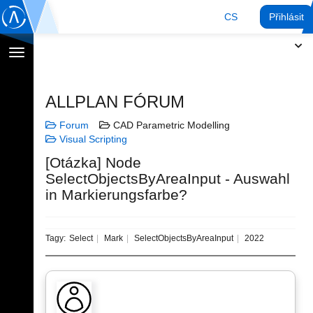
CS
Přihlásit
Přepnout
navigaci
ALLPLAN FÓRUM
Forum
CAD Parametric Modelling
Visual Scripting
[Otázka] Node
SelectObjectsByAreaInput - Auswahl
in Markierungsfarbe?
Tagy:
Select
Mark
SelectObjectsByAreaInput
2022