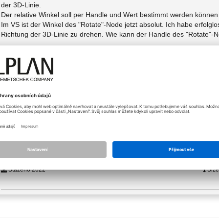
der 3D-Linie.
Der relative Winkel soll per Handle und Wert bestimmt werden können (
Im VS ist der Winkel des "Rotate"-Node jetzt absolut. Ich habe erfolg
Richtung der 3D-Linie zu drehen. Wie kann der Handle des "Rotate"-
Gruss und Dank
Hansruedi
Přílohy (3)
Typ
Sta
vs_loft_1.png
Size
Typ
Sta
vs_loft_2.png
Size
vs_loft.zip
Type
Staženo 2622
Size