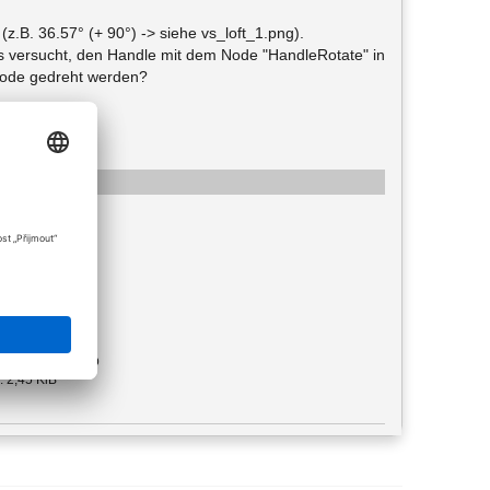
z.B. 36.57° (+ 90°) -> siehe vs_loft_1.png).
los versucht, den Handle mit dem Node "HandleRotate" in
Node gedreht werden?
e: image/png
ženo 66
: 55,94 KiB
e: image/png
ženo 51
: 167,20 KiB
: application/zip
: 2,45 KiB