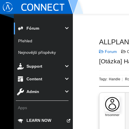
Fórum
ALLPLA
Přehled
Forum
C
Nejnovější příspěvky
[Otázka] H
Support
Content
Tagy:
Handle
Ro
Admin
Apps
hrsommer
LEARN NOW