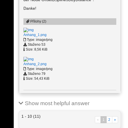
Danke!
Přílohy (2)
Anhang_1.png
Type: image/png
Staženo 53
Size: 8,56 KiB
Anhang_2.png
Type: image/png
Staženo 79
Size: 54,43 KiB
Show most helpful answer
1 - 10 (11)
«
1
2
»