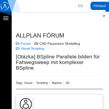
CS
Přihlásit
Přepnout
navigaci
ALLPLAN FÓRUM
Forum
CAD Parametric Modelling
Visual Scripting
[Otázka] BSpline Parallele bilden für
Fahwegsweep mit komplexer
BSpline
Tagy:
Visual
Scripting
Bspline
3D