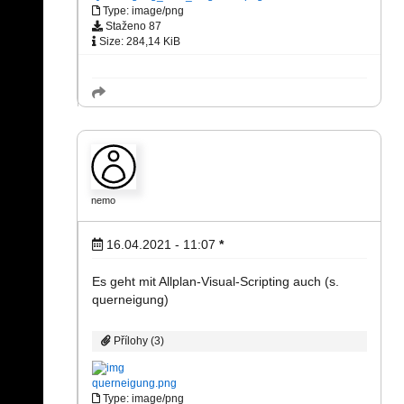
Type: image/png
Staženo 87
Size: 284,14 KiB
nemo
16.04.2021 - 11:07
*
Es geht mit Allplan-Visual-Scripting auch (s.
querneigung)
Přílohy (3)
querneigung.png
Type: image/png