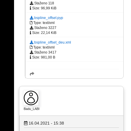
Staženo 118
Size: 96,99 KiB
bspline_offset.pyp
Type: text/xml
Staženo 3227
Size: 22,14 KiB
bspline_offset_deu.xml
Type: text/xml
Staženo 3417
Size: 981,00 B
Badu_LABI
16.04.2021 - 15:38