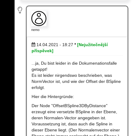
nemo
14.04.2021 - 18:27
*
[Nejužitečnější
příspěvek]
...ja, Du bist leider in die Dokumenationsfalle
getappt!
Es ist leider nirgendswo beschrieben, was
NormVector ist, und wie der Offset der BSpline
erfolgt.
Hier die Hintergründe:
Der Node "OffsetBSpline3DByDistance"
erzeugt eine versetzte BSpline in der Ebene,
deren Normalen-Vector angegeben ist.
Voraussetzung ist, dass auch die Spline in
dieser Ebene liegt. (Der Normalenvector einer
Ebene steht immer senkrecht auf der Ebene.)