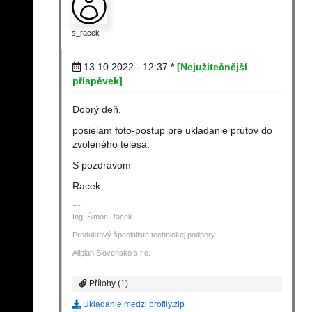
s_racek
13.10.2022 - 12:37
*
[Nejužitečnější
příspěvek]
Dobrý deň,
posielam foto-postup pre ukladanie prútov do
zvoleného telesa.
S pozdravom
Racek
Ing. Šimon Racek
Produktový špecialista technickej podpory
Allplan Slovensko s.r.o.
Přílohy (1)
Ukladanie medzi profily.zip