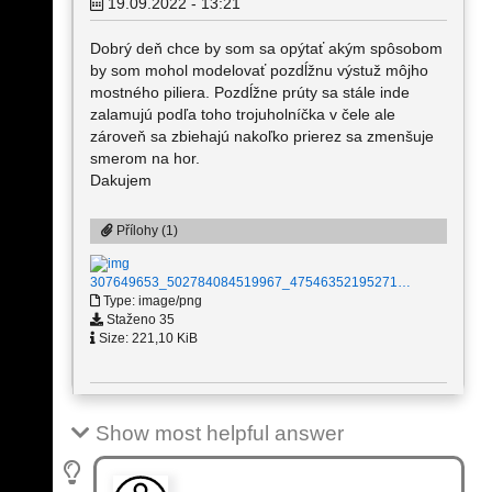
19.09.2022 - 13:21
Dobrý deň chce by som sa opýtať akým spôsobom
by som mohol modelovať pozdĺžnu výstuž môjho
mostného piliera. Pozdĺžne prúty sa stále inde
zalamujú podľa toho trojuholníčka v čele ale
zároveň sa zbiehajú nakoľko prierez sa zmenšuje
smerom na hor.
Dakujem
Přílohy (1)
307649653_502784084519967_47546352195271…
Type: image/png
Staženo 35
Size: 221,10 KiB
Show most helpful answer