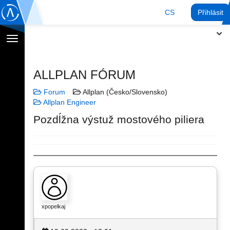
CS
Přihlásit
Přepnout
navigaci
ALLPLAN FÓRUM
Forum
Allplan (Česko/Slovensko)
Allplan Engineer
Pozdĺžna výstuž mostového piliera
xpopelkaj