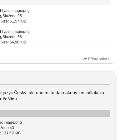
Type: image/png
Staženo 95
Size: 51,57 KiB
Type: image/png
Staženo 56
Size: 56,98 KiB
Přímý odkaz.
 jazyk Český, ale ono mi to dalo akoby len inštaláciu
r češtinu.
e: image/png
ženo 43
: 131,59 KiB