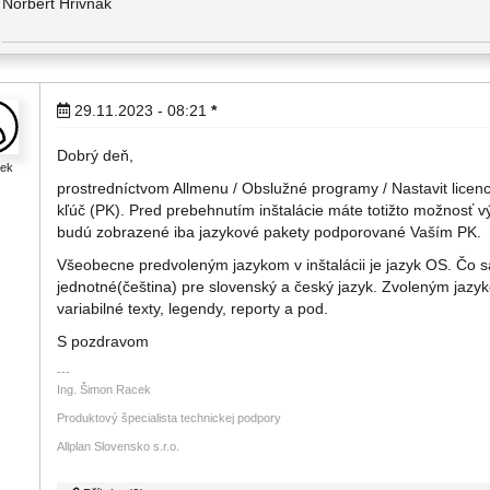
Norbert Hrivňák
29.11.2023 - 08:21
*
Dobrý deň,
cek
prostredníctvom Allmenu / Obslužné programy / Nastavit licenc
kľúč (PK). Pred prebehnutím inštalácie máte totižto možnosť v
budú zobrazené iba jazykové pakety podporované Vaším PK.
Všeobecne predvoleným jazykom v inštalácii je jazyk OS. Čo sa 
jednotné(čeština) pre slovenský a český jazyk. Zvoleným jazyk
variabilné texty, legendy, reporty a pod.
S pozdravom
Ing. Šimon Racek
Produktový špecialista technickej podpory
Allplan Slovensko s.r.o.