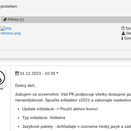
posielam
Přílohy (1)
Typ
Sta
Allmenu.png
Size
01.12.2023 - 10:39
*
Dobrý deň,
cek
ďakujem za screenshot. Váš PK podporuje všetky dostupné jaz
nenainštalovali. Spusťte inštalátor v2021 a vykonajte nasledov
Update inštalácie -> Použít aktivní licenci
Typ inštalácie: Volitelná
Jazykové pakety - dohľadajte v zozname český jazyk a zaš