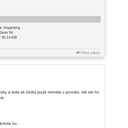
e: image/png
ženo 58
: 85,14 KiB
Přímý odkaz.
yky a teda ak český jazyk nemáte v ponuke, tak ste ho
né:
krtnite ho