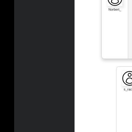
Norbert_
s_ra