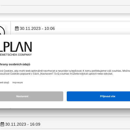
30.11.2023 - 10:06
Dobrý deň,
cek
priložte screenshot z podporovaných jazykov Vaším PK -> Allm
prejdite na ikonku "i".
S pozdravom
Ing. Šimon Racek
Produktový špecialista technickej podpory
Allplan Slovensko s.r.o.
30.11.2023 - 16:09