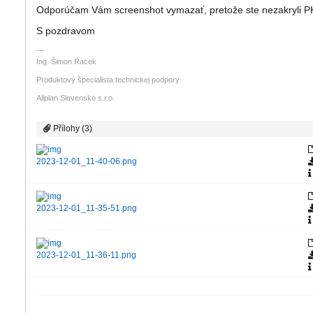
Odporúčam Vám screenshot vymazať, pretože ste nezakryli P
S pozdravom
Ing. Šimon Racek
Produktový špecialista technickej podpory
Allplan Slovensko s.r.o.
Přílohy (3)
2023-12-01_11-40-06.png
2023-12-01_11-35-51.png
2023-12-01_11-36-11.png