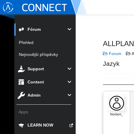
Fórum
ALLPLA
Přehled
Forum
A
Nejnovější příspěvky
Jazyk
Support
Content
Admin
Apps
Norbert_
LEARN NOW