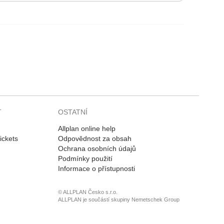
T
OSTATNÍ
Allplan online help
ickets
Odpovědnost za obsah
Ochrana osobních údajů
Podmínky použití
Informace o přístupnosti
© ALLPLAN Česko s.r.o.
ALLPLAN je součástí skupiny
Nemetschek Group