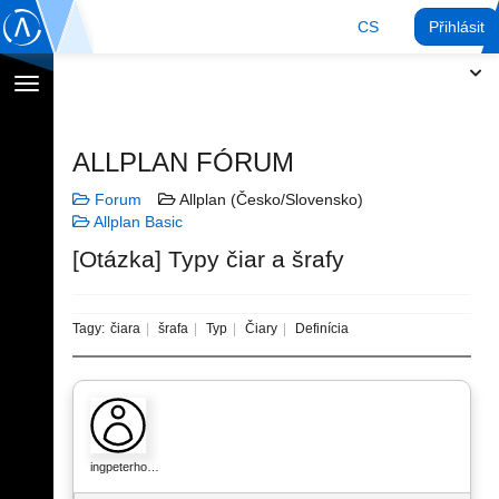
CS
Přihlásit
Přepnout
navigaci
ALLPLAN FÓRUM
Forum
Allplan (Česko/Slovensko)
Allplan Basic
[Otázka] Typy čiar a šrafy
Tagy:
čiara
šrafa
Typ
Čiary
Definícia
ingpeterho…