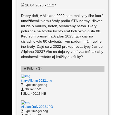
16.04.2023 - 11:27
Dobrý deň, v Allplane 2022 som mal typy čiar ktoré
umožňovali tvorbu šrafy podľa STN normy. Hlavne
mi ide o murivo, betón, vyľahčený betón. Čiary
potrebné na tvorbu týchto šráf boli okolo čísla 80.
Keď som prešiel na Allplan 2023 typy čiar na
číslach okolo 80 chýbajú. Tým pádom mám uplne
iné šrafy. Dajú sa z 2022 prekopírovať typy čiar do
Allplanu 2023? Ako sa dajú vytvoriť vlastné tak aby
obsahovali trebárs aj krúžky a krížiky?
Přílohy (3)
čiary Allplan 2022.png
Type: image/png
Staženo 52
Size: 400,13 KiB
Allplan šrafy 2022.JPG
Type: image/jpeg