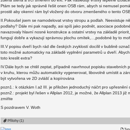
zděná stěna a trčí směrem do ext. Pak následují vrstvy tepelné izolace.
Ptám se tedy jak správně řešit onen OSB rám, abych si nemusel pomáh
prostě aby okenní rám byl vložený do otvoru zmenšeného o tento OSB 
II.Pokoušel jsem se namodelovat vrstvy stropu a podlah. Neexistuje 
podlahy? Dále mi pak napadly, asi spíš jako podnět, asociace podob
navazovaly hlavní nosné konstrukce a ostatní vrstvy na základě prio
fungují dobře a vykazují správnou plochu omítek,...,podobné by to mo
III.V popisu dveří bych rád dle českých zvyklostí docílil v bublině oz
toto možné automaticky na základě vyplnění parametrů u dveří. Abych
toto kreslit extra?
IV.Dále bych se chtěl zeptat, případně navrhnout popisku stavebních pr
v kruhu, kterou můžu automaticky vygenerovat, libovolně umístit a zá
být vytvořena ve 2D zvlášť a kopírována
pozn1.: k otázkám I.až III. je přiložen jednoduchý náčrt pro upřesnění
pozn2.: projekt byl řešen v Allplan 2012, je možné, že Allplan 2013 ji
zmiňte
S pozdravem V. Woth
Přílohy (1)
Typ