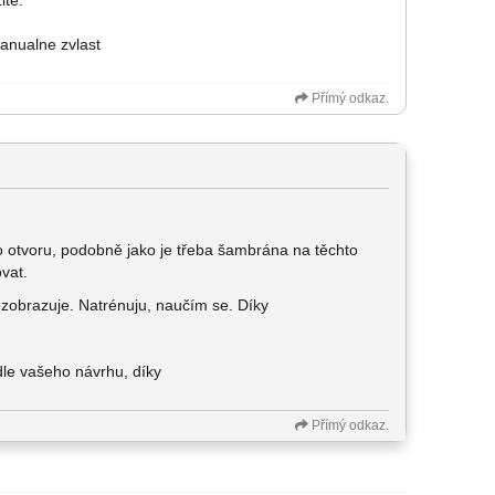
ite.
manualne zvlast
Přímý odkaz.
u do otvoru, podobně jako je třeba šambrána na těchto
vat.
zobrazuje. Natrénuju, naučím se. Díky
dle vašeho návrhu, díky
Přímý odkaz.