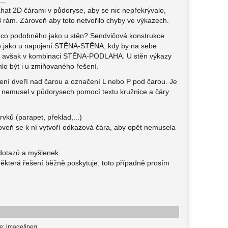
..
at 2D čárami v půdoryse, aby se nic nepřekrývalo,
rám. Zároveň aby toto netvořilo chyby ve výkazech.
něco podobného jako u stěn? Sendvičová konstrukce
né jako u napojení STĚNA-STĚNA, kdy by na sebe
rit, avšak v kombinaci STĚNA-PODLAHA. U stěn výkazy
hlo být i u zmiňovaného řešení.
načení dveří nad čarou a označení L nebo P pod čarou. Je
 nemusel v půdorysech pomocí textu kružnice a čáry
vků (parapet, překlad,...)
roveň se k ní vytvoří odkazová čára, aby opět nemusela
 dotazů a myšlenek.
ž některá řešení běžně poskytuje, toto případně prosím
e: image/jpeg