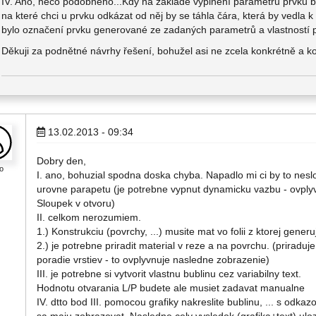
IV. Ano, něco podobného...Kdy na základě vyplnění parametrů prvku b
na které chci u prvku odkázat od něj by se táhla čára, která by vedla 
bylo označení prvku generované ze zadaných parametrů a vlastnost
Děkuji za podnětné návrhy řešení, bohužel asi ne zcela konkrétně a 
13.02.2013 - 09:34
Dobry den,
o
I. ano, bohuzial spodna doska chyba. Napadlo mi ci by to neslo
urovne parapetu (je potrebne vypnut dynamicku vazbu - ovplyvno
Sloupek v otvoru)
II. celkom nerozumiem.
1.) Konstrukciu (povrchy, ...) musite mat vo folii z ktorej generu
2.) je potrebne priradit material v reze a na povrchu. (prirad
poradie vrstiev - to ovplyvnuje nasledne zobrazenie)
III. je potrebne si vytvorit vlastnu bublinu cez variabilny text.
Hodnotu otvarania L/P budete ale musiet zadavat manualne
IV. dtto bod III. pomocou grafiky nakreslite bublinu, ... s odkaz