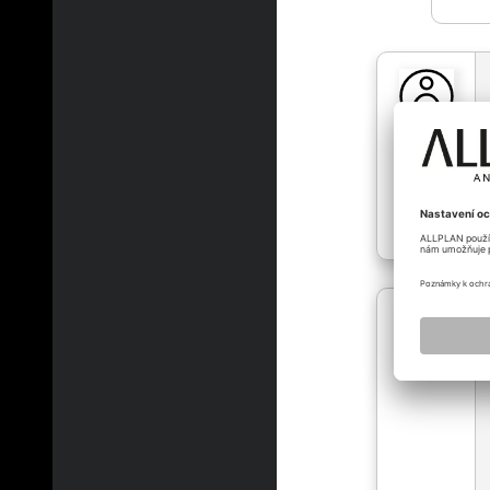
wothvlad
wothvlad