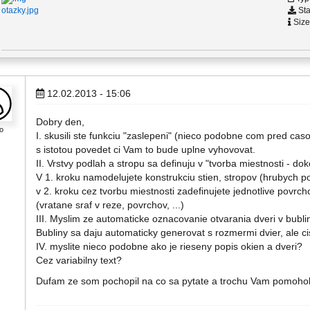
Sta
otazky.jpg
Size
12.02.2013 - 15:06
Dobry den,
o
I. skusili ste funkciu "zaslepeni" (nieco podobne com pred caso
s istotou povedet ci Vam to bude uplne vyhovovat.
II. Vrstvy podlah a stropu sa definuju v "tvorba miestnosti - d
V 1. kroku namodelujete konstrukciu stien, stropov (hrubych p
v 2. kroku cez tvorbu miestnosti zadefinujete jednotlive povrch
(vratane sraf v reze, povrchov, ...)
III. Myslim ze automaticke oznacovanie otvarania dveri v bubli
Bubliny sa daju automaticky generovat s rozmermi dvier, ale ci
IV. myslite nieco podobne ako je rieseny popis okien a dveri?
Cez variabilny text?
Dufam ze som pochopil na co sa pytate a trochu Vam pomoho