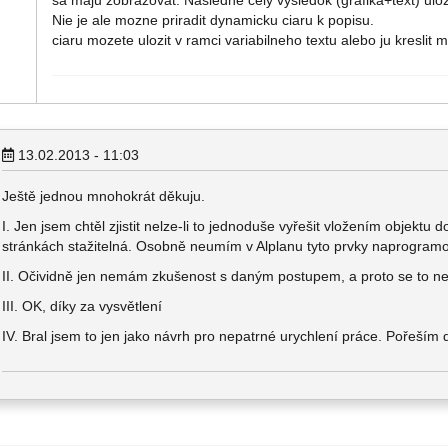
sa maju zobrazovat. Nasledne cely vysledok (grafika+text) uloz
Nie je ale mozne priradit dynamicku ciaru k popisu.
ciaru mozete ulozit v ramci variabilneho textu alebo ju kreslit 
13.02.2013 - 11:03
Ještě jednou mnohokrát děkuju.
I. Jen jsem chtěl zjistit nelze-li to jednoduše vyřešit vložením objekt
stránkách stažitelná. Osobně neumím v Alplanu tyto prvky naprogramo
II. Očividně jen nemám zkušenost s daným postupem, a proto se to ne
III. OK, díky za vysvětlení
IV. Bral jsem to jen jako návrh pro nepatrné urychlení práce. Pořeším 