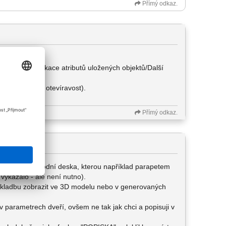
Přímý odkaz.
P a to v Modifikace atributů uložených objektů/Další
 a pod čarou otevíravost).
Přímý odkaz.
ámu chybí spodní deska, kterou například parapetem
vykázalo - ale není nutno).
u skladbu zobrazit ve 3D modelu nebo v generovaných
 v parametrech dveří, ovšem ne tak jak chci a popisuji v