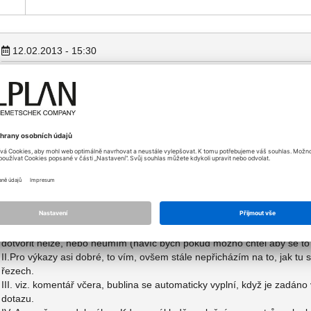
12.02.2013 - 15:30
Díky, projedu vaše návrhy a ještě asi zareaguji.
Bublinu lze vyplnit jednořádkovým označením, tzn. číslo, nebo jen L či 
atributy (podrobná specifikace výrobku atd.).
Mě šlo v tomto případě konkrétně o dvouřádkový zápis (označení prvku
13.02.2013 - 08:06
I. Řešení zaslepením funguje v pohodě až na drobnou vadu, že OSB r
dotvořit nelze, nebo neumím (navíc bych pokud možno chtěl aby se to 
II.Pro výkazy asi dobré, to vím, ovšem stále nepřicházím na to, jak t
řezech.
III. viz. komentář včera, bublina se automaticky vyplní, když je zadáno
dotazu.