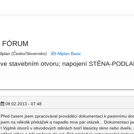
N FÓRUM
llplan (Česko/Slovensko)
Allplan Basic
ve stavebním otvoru; napojení STĚNA-PODLA
08.02.2013 - 07:48
Před časem jsem zpracovával prováděcí dokumentaci k pasivnímu domu
jsem na několik překážek a napadlo mne pár otázek... Dokumentaci js
I.Výplně otvorů v obvodových stěnách tvoří klasicky okno nebo dveře,