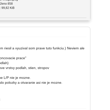
ženo 858
: 99,82 KiB
m riesil a vyuzival som prave tuto funkciu.) Neviem ale
okoncovacie prace"
odlah)
ove vrstvy podlah, stien, stropov
ne L/P nie je mozne.
slo polozky a otvaranie asi nie je mozne.
l