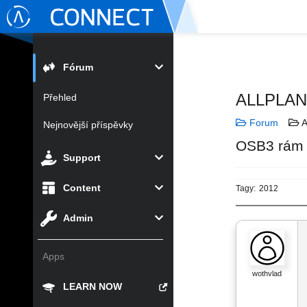
Fórum
ALLPLA
Přehled
Forum
A
Nejnovější příspěvky
OSB3 rám 
Support
Content
Tagy:
2012
Admin
Apps
wothvlad
LEARN NOW