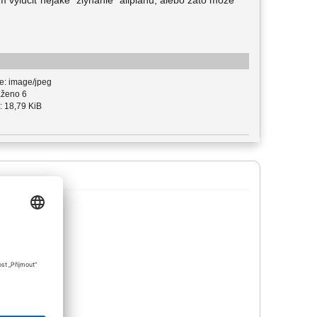
 vylúčiť nejake "zlyhanie" allplanu, alebo zato môže
e: image/jpeg
ženo 6
: 18,79 KiB
ledovného: