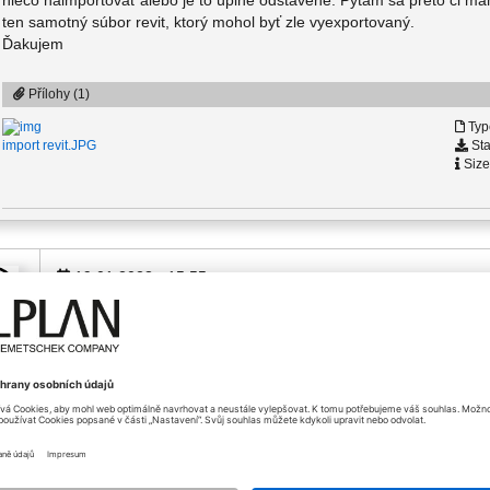
niečo naimportovať alebo je to úplne odstavene. Pýtam sa preto či mám
ten samotný súbor revit, ktorý mohol byť zle vyexportovaný.
Ďakujem
Přílohy (1)
Typ
Sta
import revit.JPG
Size
19.01.2023 - 15:55
Dobrý deň, pán Somogyi,
cek
nedokážem Vám odpovedať na otázky bez zodpovedania nas
Akú verziu Allplanu používate pre import .rvt súboru
V akej verzii revitu bol model vytvorený