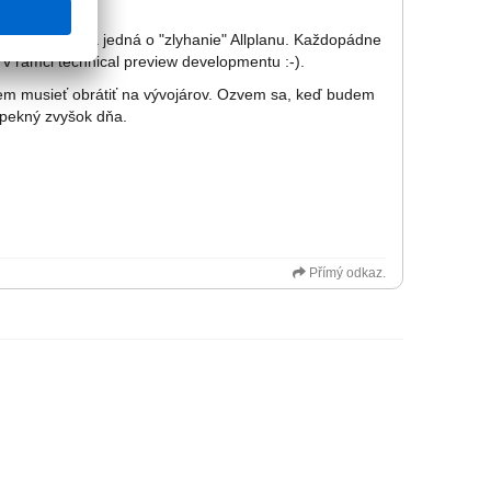
 hodnotiť, či sa jedná o "zlyhanie" Allplanu. Každopádne
 v rámci technical preview developmentu :-).
udem musieť obrátiť na vývojárov. Ozvem sa, keď budem
pekný zvyšok dňa.
Přímý odkaz.