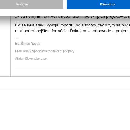
Odkaz na .rvt súbor na stiahnutie
Ťažko je bez týchto informácii a analýzy .rvt súboru vývojárom
ak sa nemýlim, tak Revit neponúka import Allplan projektov ani
Čo sa týka stavu vývoja importu .rvt súborov, tak s tým sa b
mať podrobnejšie informácie. Ďakujem za odpovede a prajem 
Ing. Šimon Racek
Produktový špecialista technickej podpory
Allplan Slovensko s.r.o.