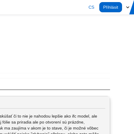
CS
Přihlásit
kúšať či to nie je nahodou lepšie ako ifc model, ale
j fólie sa priradia ale po otvorení sú prázdne,
ak ma zaujíma v akom je to stave, či je možné vôbec