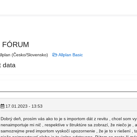
N FÓRUM
llplan (Česko/Slovensko)
Allplan Basic
t data
17.01.2023 - 13:53
Dobrý deň, prosím vás ako to je s importom dát z revitu , chcel som vys
nenaimportuje mi nič , respektíve v štruktúre sa zobrazí, že niečo je , a
samozrejme pred importom vyskočí upozornenie , že je to v riešení , t