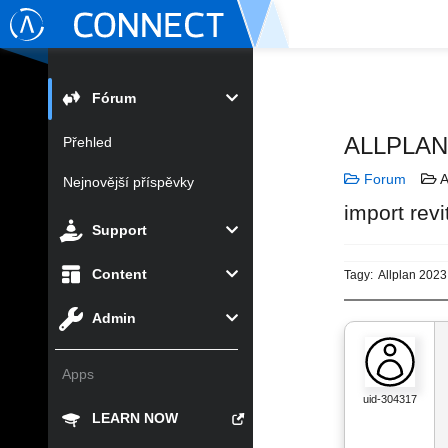
Fórum
ALLPLA
Přehled
Forum
A
Nejnovější příspěvky
import revi
Support
Content
Tagy:
Allplan 2023
Admin
Apps
uid-304317
LEARN NOW