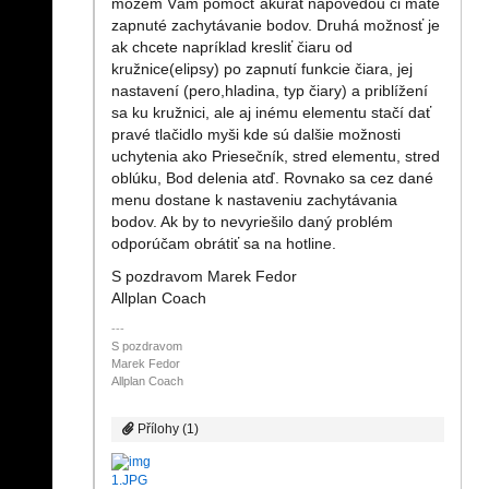
môžem Vám pomôcť akurát nápovedou či máte
zapnuté zachytávanie bodov. Druhá možnosť je
ak chcete napríklad kresliť čiaru od
kružnice(elipsy) po zapnutí funkcie čiara, jej
nastavení (pero,hladina, typ čiary) a priblížení
sa ku kružnici, ale aj inému elementu stačí dať
pravé tlačidlo myši kde sú dalšie možnosti
uchytenia ako Priesečník, stred elementu, stred
oblúku, Bod delenia atď. Rovnako sa cez dané
menu dostane k nastaveniu zachytávania
bodov. Ak by to nevyriešilo daný problém
odporúčam obrátiť sa na hotline.
S pozdravom Marek Fedor
Allplan Coach
S pozdravom
Marek Fedor
Allplan Coach
Přílohy (1)
1.JPG