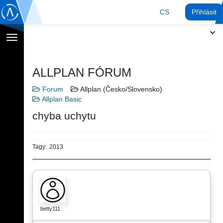
CS
Přihlásit
Přepnout
navigaci
ALLPLAN FÓRUM
Forum
Allplan (Česko/Slovensko)
Allplan Basic
chyba uchytu
Tagy:
2013
betty111