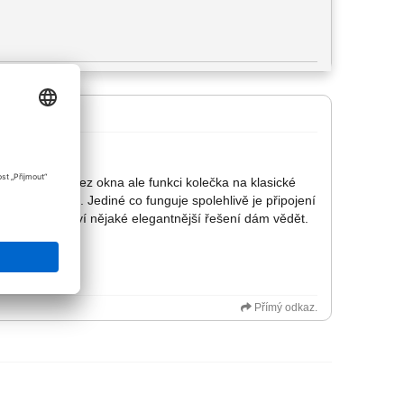
slíte ne výřez okna ale funkci kolečka na klasické
bylo optimální. Jediné co funguje spolehlivě je připojení
. Když se objeví nějaké elegantnější řešení dám vědět.
Přímý odkaz.