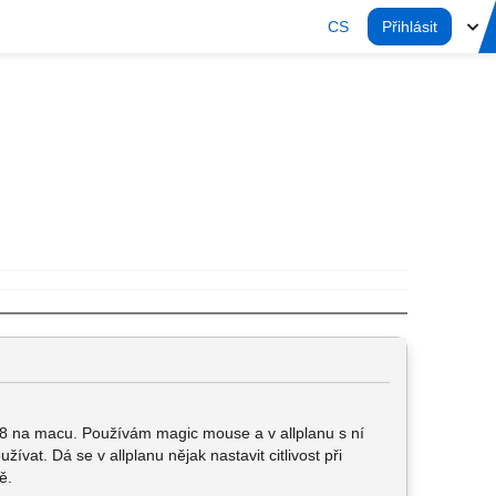
CS
Přihlásit
p 8 na macu. Používám magic mouse a v allplanu s ní
žívat. Dá se v allplanu nějak nastavit citlivost při
ě.