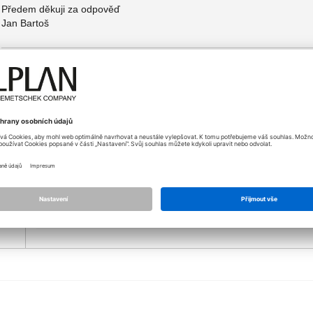
Předem děkuji za odpověď
Jan Bartoš
14.11.2012 - 15:36
Dobrý den,
ife…
používám to samé co Vy. Předpokládám, že slovem zoomovat my
myši. Zatím se mi bohužel nepodařilo najít nastavení, které by 
klasické myši s kolečkem. Není to sice ono ale problém to řeší
Případně když na něco přijdete udělejte to samé.
Igor