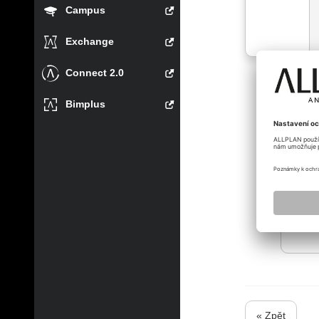
Campus
Exchange
Connect 2.0
Bimplus
igor_se
« Zpět