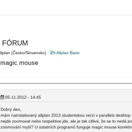
N FÓRUM
llplan (Česko/Slovensko)
Allplan Basic
. magic mouse
05.11.2012 - 14:45
Dobrý den,
mám nainstalovaný allplan 2013 studentskou verzi v parallels deskto
nejde zoomovat nebo respektive jde, ale je tak citlivá, že se to nedá pou
zoomování myší? U ostatních programů funguje magic mouse korektn