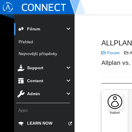
Fórum
ALLPLA
Přehled
Forum
A
Nejnovější příspěvky
Allplan vs
Support
Content
Admin
Apps
foabart
LEARN NOW