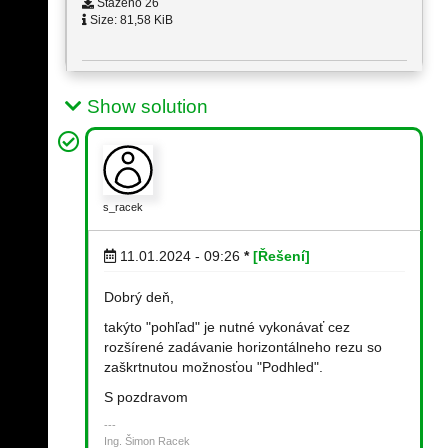
Staženo 26
Size: 81,58 KiB
Show solution
s_racek
11.01.2024 - 09:26
*
[Řešení]
Dobrý deň,
takýto "pohľad" je nutné vykonávať cez
rozšírené zadávanie horizontálneho rezu so
zaškrtnutou možnosťou "Podhled".
S pozdravom
Ing. Šimon Racek