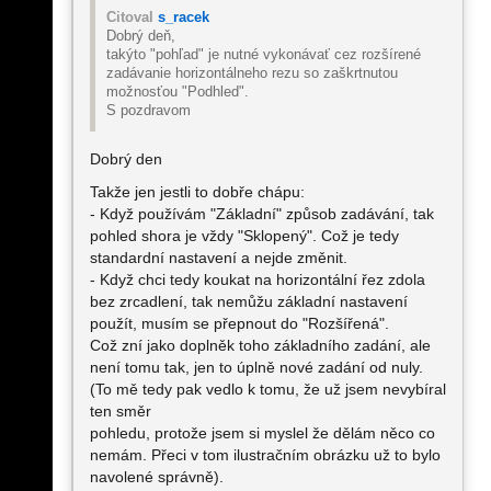
Citoval
s_racek
Dobrý deň,
takýto "pohľad" je nutné vykonávať cez rozšírené
zadávanie horizontálneho rezu so zaškrtnutou
možnosťou "Podhled".
S pozdravom
Dobrý den
Takže jen jestli to dobře chápu:
- Když používám "Základní" způsob zadávání, tak
pohled shora je vždy "Sklopený". Což je tedy
standardní nastavení a nejde změnit.
- Když chci tedy koukat na horizontální řez zdola
bez zrcadlení, tak nemůžu základní nastavení
použít, musím se přepnout do "Rozšířená".
Což zní jako doplněk toho základního zadání, ale
není tomu tak, jen to úplně nové zadání od nuly.
(To mě tedy pak vedlo k tomu, že už jsem nevybíral
ten směr
pohledu, protože jsem si myslel že dělám něco co
nemám. Přeci v tom ilustračním obrázku už to bylo
navolené správně).