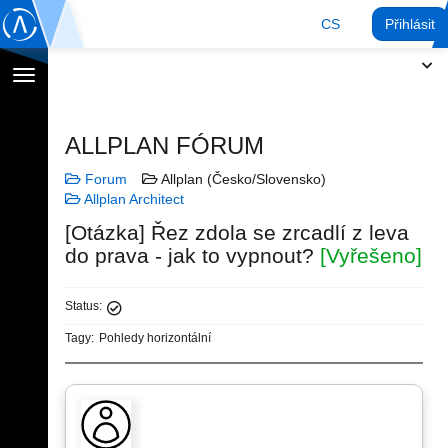
CS
Přihlásit
Přepnout
navigaci
ALLPLAN FÓRUM
Forum
Allplan (Česko/Slovensko)
Allplan Architect
[Otázka] Řez zdola se zrcadlí z leva
do prava - jak to vypnout?
[Vyřešeno]
Status:
Tagy:
Pohledy horizontální