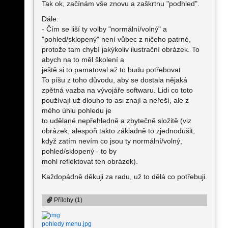
Tak ok, začínám vše znovu a zaškrtnu "podhled".
Dále:
- Čím se liší ty volby "normální/volný" a
"pohled/sklopený" není vůbec z ničeho patrné,
protože tam chybí jakýkoliv ilustrační obrázek. To
abych na to měl školení a
ještě si to pamatoval až to budu potřebovat.
To píšu z toho důvodu, aby se dostala nějaká
zpětná vazba na vývojáře softwaru. Lidi co toto
používají už dlouho to asi znají a neřeší, ale z
mého úhlu pohledu je
to udělané nepřehledně a zbytečně složitě (viz
obrázek, alespoň takto základně to zjednodušit,
když zatím nevím co jsou ty normální/volný,
pohled/sklopený - to by
mohl reflektovat ten obrázek).
Každopádně děkuji za radu, už to dělá co potřebuji.
Přílohy (1)
pohledy menu.jpg