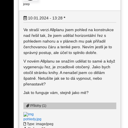
jstep
10.01.2024 - 13:28
*
Ve straší verzi Allplanu jsem pohled na konstrukce
nad řešil tak, že jsem udělal horizontální řez s
pohledem nahoru a v plánech mu pak přiřadil
čerchovanou čáru a tenké pero. Nevím jestli je to
správný postup, ale účel to splnilo dobře.
V novém Allplanu se snažím udělat to samé a když
vygeneruju řez, je zrcadlově otočený. Jako bych
otočil stránku knihy. A nenašel jsem co dělám
špatně. Netušíte jak se to dá vypnout, nebo
přenastavit?
Jak to funguje vám, stejně jako mě?
Přílohy (1)
pohledy.jpg
Type: image/jpeg