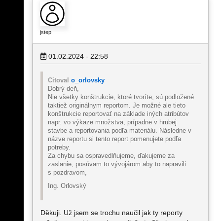
jstep
01.02.2024 - 22:58
Citoval
o_orlovsky
Dobrý deň,
Nie všetky konštrukcie, ktoré tvoríte, sú podložené
taktiež originálnym reportom. Je možné ale tieto
konštrukcie reportovať na základe iných atribútov
napr. vo výkaze množstva, prípadne v hrubej
stavbe a reportovania podľa materiálu. Následne v
názve reportu si tento report pomenujete podľa
potreby.
Za chybu sa ospravedlňujeme, ďakujeme za
zaslanie, posúvam to vývojárom aby to napravili.
s pozdravom,
Ing. Orlovský
Děkuji. Už jsem se trochu naučil jak ty reporty