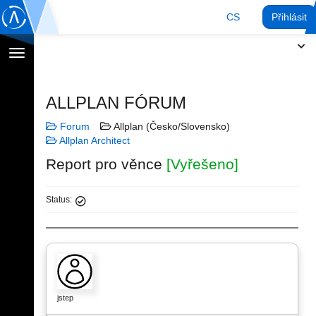
CS
Přihlásit
Přepnout
navigaci
ALLPLAN FÓRUM
Forum
Allplan (Česko/Slovensko)
Allplan Architect
Report pro věnce
[Vyřešeno]
Status:
jstep