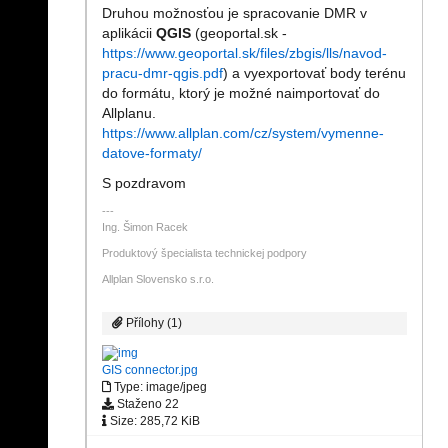
Druhou možnosťou je spracovanie DMR v
aplikácii
QGIS
(geoportal.sk -
https://www.geoportal.sk/files/zbgis/lls/navod-
pracu-dmr-qgis.pdf
) a vyexportovať body terénu
do formátu, ktorý je možné naimportovať do
Allplanu.
https://www.allplan.com/cz/system/vymenne-
datove-formaty/
S pozdravom
Ing. Šimon Racek
Produktový špecialista technickej podpory
Allplan Slovensko s.r.o.
Přílohy (1)
GIS connector.jpg
Type: image/jpeg
Staženo 22
Size: 285,72 KiB