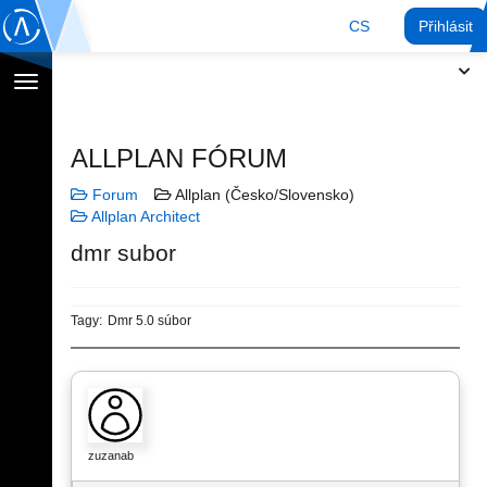
CS
Přihlásit
Přepnout
navigaci
ALLPLAN FÓRUM
Forum
Allplan (Česko/Slovensko)
Allplan Architect
dmr subor
Tagy:
Dmr 5.0 súbor
zuzanab