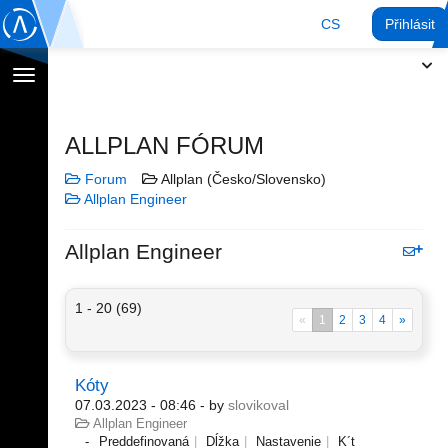
CS
Přihlásit
Přepnout
navigaci
ALLPLAN FÓRUM
Forum
Allplan (Česko/Slovensko)
Allplan Engineer
Allplan Engineer
1 - 20 (69)
«
1
2
3
4
»
Kóty
07.03.2023 - 08:46
- by
slovikoval
Allplan Engineer
Preddefinovaná
Dĺžka
Nastavenie
K´t