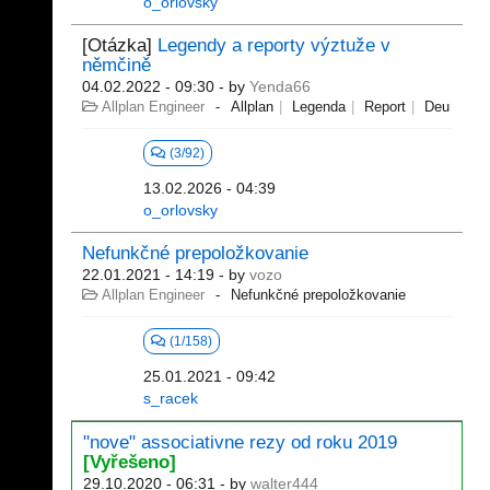
o_orlovsky
[Otázka]
Legendy a reporty výztuže v
němčině
04.02.2022 - 09:30
- by
Yenda66
Allplan Engineer
Allplan
Legenda
Report
Deu
(3/92)
13.02.2026 - 04:39
o_orlovsky
Nefunkčné prepoložkovanie
22.01.2021 - 14:19
- by
vozo
Allplan Engineer
Nefunkčné prepoložkovanie
(1/158)
25.01.2021 - 09:42
s_racek
"nove" associativne rezy od roku 2019
[Vyřešeno]
29.10.2020 - 06:31
- by
walter444