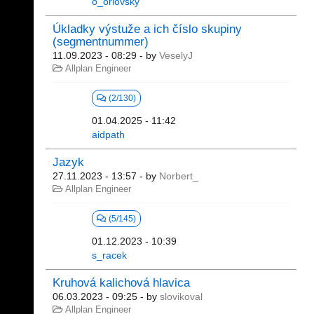
o_orlovsky
Úkladky výstuže a ich číslo skupiny
(segmentnummer)
11.09.2023 - 08:29
- by
VeselyJ
Allplan Engineer
(2/130)
01.04.2025 - 11:42
aidpath
Jazyk
27.11.2023 - 13:57
- by
Norbert_
Allplan Engineer
(5/145)
01.12.2023 - 10:39
s_racek
Kruhová kalichová hlavica
06.03.2023 - 09:25
- by
slovikoval
Allplan Engineer