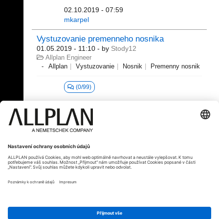
02.10.2019 - 07:59
mkarpel
Vystuzovanie premenneho nosnika
01.05.2019 - 11:10
- by
Stody12
Allplan Engineer
Allplan
Vystuzovanie
Nosnik
Premenny nosnik
(0/99)
1 - 20 (69)
«
1
2
3
4
»
© ALLPLAN Česko s.r.o.
ALLPLAN je součástí skupiny
Nemetschek