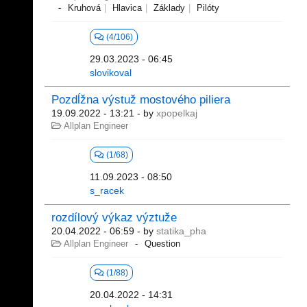
Kruhová
Hlavica
Základy
Pilóty
(4/106)
29.03.2023 - 06:45
slovikoval
Pozdĺžna výstuž mostového piliera
19.09.2022 - 13:21
- by
xpopelkaj
Allplan Engineer
(1/68)
11.09.2023 - 08:50
s_racek
rozdílový výkaz výztuže
20.04.2022 - 06:59
- by
statika_pha
Allplan Engineer
Question
(1/88)
20.04.2022 - 14:31