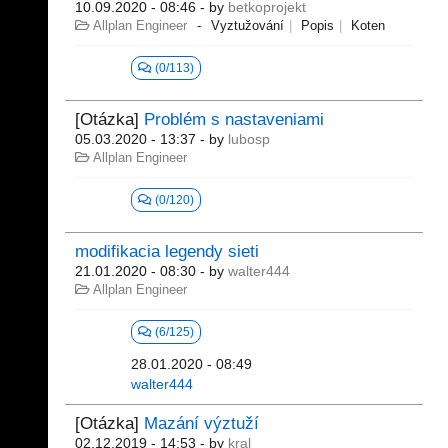
10.09.2020 - 08:46
- by
betkoprojekt
Allplan Engineer
Vyztužování
Popis
Koten
(0/113)
[Otázka]
Problém s nastaveniami
05.03.2020 - 13:37
- by
lubosp
Allplan Engineer
(0/120)
modifikacia legendy sieti
21.01.2020 - 08:30
- by
walter444
Allplan Engineer
(6/125)
28.01.2020 - 08:49
walter444
[Otázka]
Mazání výztuží
02.12.2019 - 14:53
- by
kral