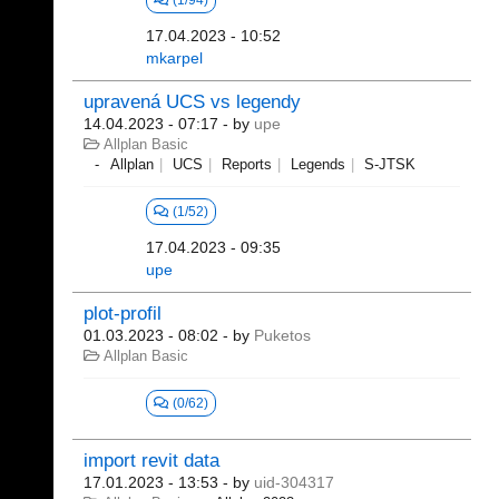
(1/94)
17.04.2023 - 10:52
mkarpel
upravená UCS vs legendy
14.04.2023 - 07:17
- by
upe
Allplan Basic
Allplan
UCS
Reports
Legends
S-JTSK
(1/52)
17.04.2023 - 09:35
upe
plot-profil
01.03.2023 - 08:02
- by
Puketos
Allplan Basic
(0/62)
import revit data
17.01.2023 - 13:53
- by
uid-304317