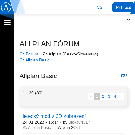
CS
Přihlásit
Přepnout
navigaci
ALLPLAN FÓRUM
Forum
Allplan (Česko/Slovensko)
Allplan Basic
Allplan Basic
1 - 20 (80)
«
1
2
3
4
»
letecký mód v 3D zobrazení
24.01.2023 - 15:14
- by
uid-304317
Allplan Basic
Allplan 2023