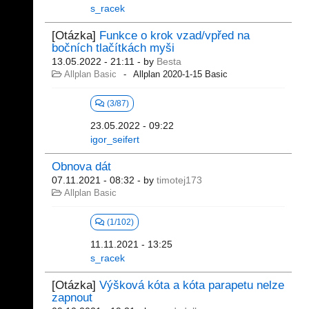
s_racek
[Otázka]
Funkce o krok vzad/vpřed na
bočních tlačítkách myši
13.05.2022 - 21:11
- by
Besta
Allplan Basic
Allplan 2020-1-15 Basic
(3/87)
23.05.2022 - 09:22
igor_seifert
Obnova dát
07.11.2021 - 08:32
- by
timotej173
Allplan Basic
(1/102)
11.11.2021 - 13:25
s_racek
[Otázka]
Výšková kóta a kóta parapetu nelze
zapnout