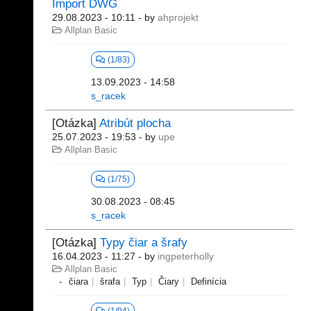
Import DWG
29.08.2023 - 10:11
- by
ahprojekt
Allplan Basic
(1/83)
13.09.2023 - 14:58
s_racek
[Otázka]
Atribút plocha
25.07.2023 - 19:53
- by
upe
Allplan Basic
(1/75)
30.08.2023 - 08:45
s_racek
[Otázka]
Typy čiar a šrafy
16.04.2023 - 11:27
- by
ingpeterholly
Allplan Basic
čiara
šrafa
Typ
Čiary
Definícia