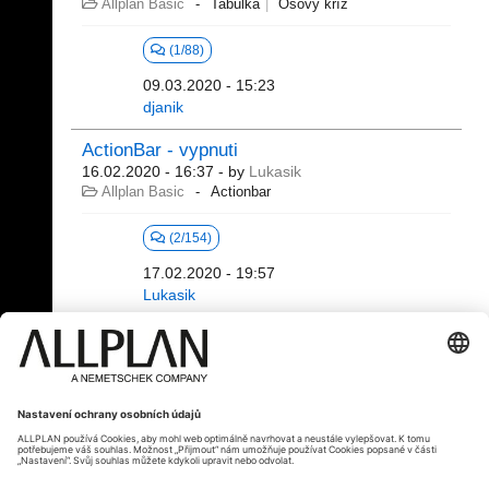
Allplan Basic
Tabulka
Osový kříž
(1/88)
09.03.2020 - 15:23
djanik
ActionBar - vypnuti
16.02.2020 - 16:37
- by
Lukasik
Allplan Basic
Actionbar
(2/154)
17.02.2020 - 19:57
Lukasik
1 - 20 (80)
«
1
2
3
4
»