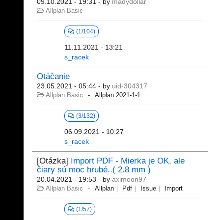
09.10.2021 - 19:31
- by
madydollar
Allplan Basic
(1/104)
11.11.2021 - 13:21
s_racek
Otáčanie
23.05.2021 - 05:44
- by
uid-304317
Allplan Basic
Allplan 2021-1-1
(3/132)
06.09.2021 - 10:27
s_racek
[Otázka]
Import PDF - Mierka je OK, ale
čiary sú moc hrubé..( 2.8 mm )
20.04.2021 - 19:53
- by
aximoon97
Allplan Basic
Allplan
Pdf
Issue
Import
(1/57)