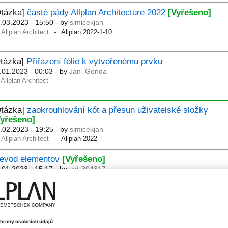
Otázka]
časté pády Allplan Architecture 2022
[Vyřešeno]
.03.2023 - 15:50
- by
simicekjan
Allplan Architect
Allplan 2022-1-10
Otázka]
Přiřazení fólie k vytvořenému prvku
.01.2023 - 00:03
- by
Jan_Gonda
Allplan Architect
Otázka]
zaokrouhlování kót a přesun uživatelské složky
Vyřešeno]
.02.2023 - 19:25
- by
simicekjan
Allplan Architect
Allplan 2022
revod elementov
[Vyřešeno]
.01.2023 - 15:17
- by
uid-304317
Allplan Architect
Allplan 2023
Otázka]
Allplan 2019-1-16
[Vyřešeno]
.01.2023 - 16:02
- by
simicekjan
Allplan Architect
Allplan 2019-1-16