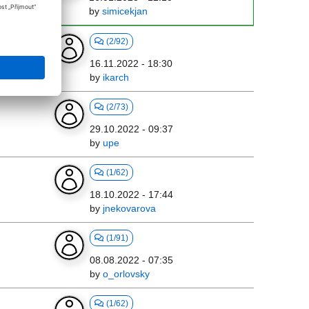
by
simicekjan
(2/92)
16.11.2022 - 18:30
by
ikarch
(2/73)
29.10.2022 - 09:37
by
upe
(1/62)
18.10.2022 - 17:44
by
jnekovarova
(1/91)
08.08.2022 - 07:35
by
o_orlovsky
(1/62)