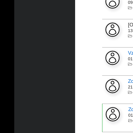
09
[
13
Vz
01
Zo
21
Z
01