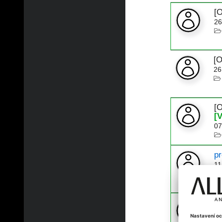
[
26
[
26
[
[
07
p
11
[
15