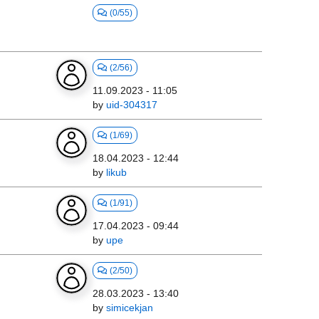
(0/55)
(2/56)
11.09.2023 - 11:05
by
uid-304317
(1/69)
18.04.2023 - 12:44
by
likub
(1/91)
17.04.2023 - 09:44
by
upe
(2/50)
28.03.2023 - 13:40
by
simicekjan