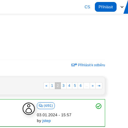
CS
Přihlásit
Přihlásit k odběru
«
1
2
3
4
5
6
...
»
⇥
(4/91)
03.01.2024 - 15:57
by
jstep