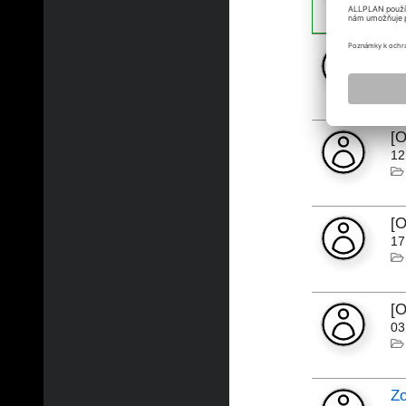
[
15
[
12
[
17
[
03
Zo