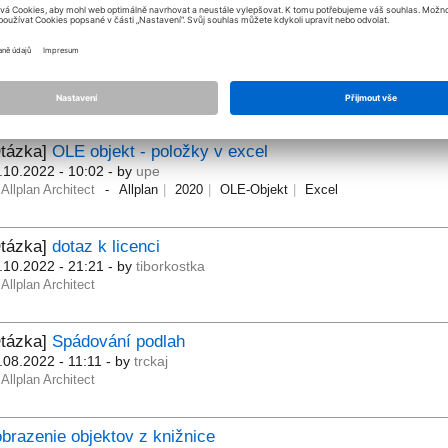
Otázka]
padanie Allplanu v sekcii Spracovanie planov
.11.2022 - 07:21
- by
ikarch
Allplan Architect
Otázka]
OLE objekt - položky v excel
.10.2022 - 10:02
- by
upe
Allplan Architect
Allplan
2020
OLE-Objekt
Excel
Otázka]
dotaz k licenci
.10.2022 - 21:21
- by
tiborkostka
Allplan Architect
Otázka]
Spádování podlah
.08.2022 - 11:11
- by
trckaj
Allplan Architect
brazenie objektov z knižnice