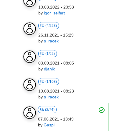
10.03.2022 - 20:53
by
igor_seifert
(4/223)
26.11.2021 - 15:29
by
s_racek
(1/62)
03.09.2021 - 08:05
by
djanik
(1/108)
19.08.2021 - 08:23
by
s_racek
(2/74)
07.06.2021 - 13:49
by
Gaspi