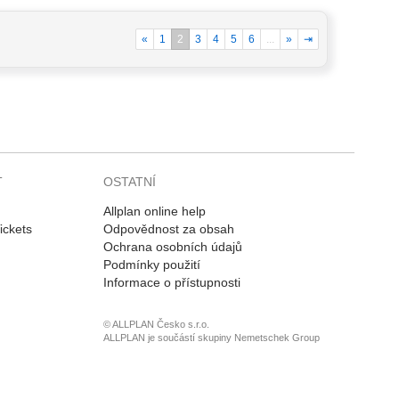
«
1
2
3
4
5
6
...
»
⇥
T
OSTATNÍ
Allplan online help
ickets
Odpovědnost za obsah
Ochrana osobních údajů
Podmínky použití
Informace o přístupnosti
© ALLPLAN Česko s.r.o.
ALLPLAN je součástí skupiny
Nemetschek Group