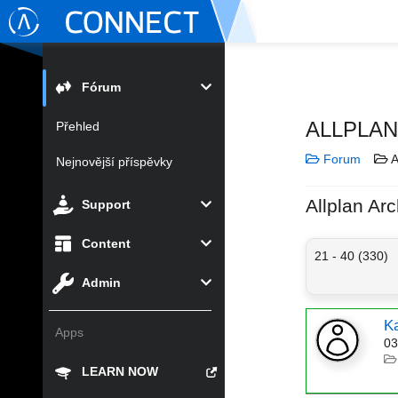
Fórum
ALLPLA
Přehled
Forum
A
Nejnovější příspěvky
Allplan Arc
Support
Content
21 - 40 (330)
Admin
Ka
Apps
03
LEARN NOW