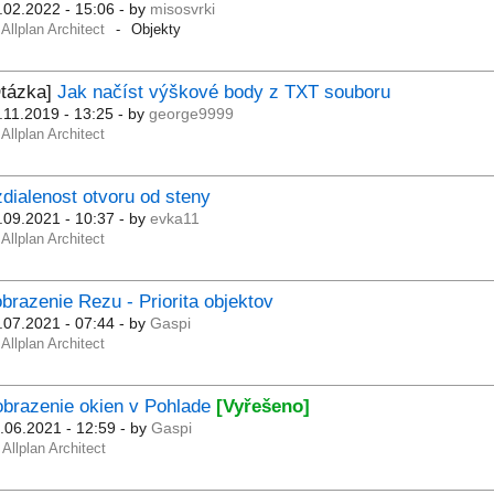
.02.2022 - 15:06
- by
misosvrki
Allplan Architect
Objekty
Otázka]
Jak načíst výškové body z TXT souboru
.11.2019 - 13:25
- by
george9999
Allplan Architect
dialenost otvoru od steny
.09.2021 - 10:37
- by
evka11
Allplan Architect
brazenie Rezu - Priorita objektov
.07.2021 - 07:44
- by
Gaspi
Allplan Architect
obrazenie okien v Pohlade
[Vyřešeno]
.06.2021 - 12:59
- by
Gaspi
Allplan Architect