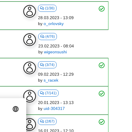
(1/36)
28.03.2023 - 13:09
by
o_orlovsky
(4/76)
23.02.2023 - 08:04
by
wigeonsushi
(3/74)
09.02.2023 - 12:29
by
s_racek
(7/141)
20.01.2023 - 13:13
by
uid-304317
(2/67)
16.01.2023 - 12:10