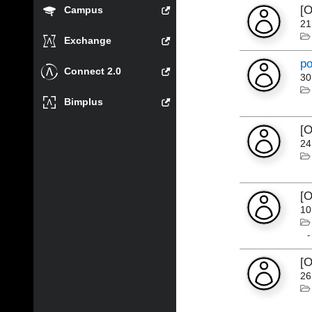
[
Campus
21
Exchange
po
Connect 2.0
30
Bimplus
[
24
[
10
[
26