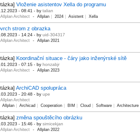
Otázka]
Vloženie asistentov Xella do programu
.12.2023 - 08:41
- by
talian
Allplan Architect
Allplan
2024
Asistent
Xella
vrch strom z obrazka
.08.2023 - 14:24
- by
uid-304317
Allplan Architect
Allplan 2021
Otázka]
Koordinační situace - čáry jako inženýrské sítě
.01.2023 - 07:15
- by
honzabjr
Allplan Architect
Allplan 2023
Otázka]
ArchiCAD spolupráca
.03.2023 - 20:48
- by
upe
Allplan Architect
Allplan
Archicad
Cooperation
BIM
Cloud
Software
Architecture
Otázka]
změna spouštěcího obrázku
.03.2023 - 15:46
- by
simicekjan
Allplan Architect
Allplan 2022