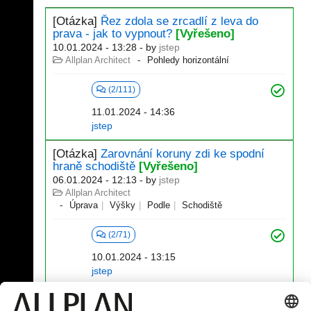
[Otázka]
Řez zdola se zrcadlí z leva do
prava - jak to vypnout?
[Vyřešeno]
10.01.2024 - 13:28
- by
jstep
Allplan Architect
Pohledy horizontální
(2/111)
11.01.2024 - 14:36
jstep
[Otázka]
Zarovnání koruny zdi ke spodní
hraně schodiště
[Vyřešeno]
06.01.2024 - 12:13
- by
jstep
Allplan Architect
Úprava
Výšky
Podle
Schodiště
(2/71)
10.01.2024 - 13:15
jstep
1 - 20 (330)