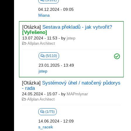
(3/161)
04.12.2024 - 09:05
Miana
[Otázka]
Sestava překladů - jak vytvořit?
[Vyřešeno]
13.07.2024 - 11:53
- by
jstep
Allplan Architect
(5/110)
23.01.2025 - 13:49
jstep
[Otázka]
Systémový úhel / natočený půdorys
- rada
24.05.2024 - 15:07
- by
MAPmlynar
Allplan Architect
(1/75)
14.06.2024 - 12:09
s_racek