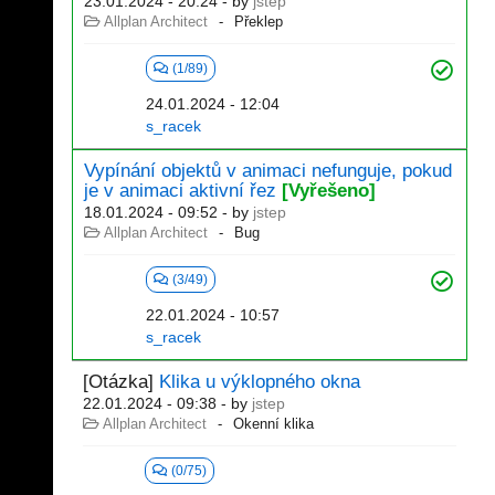
23.01.2024 - 20:24
- by
jstep
Allplan Architect
Překlep
(1/89)
24.01.2024 - 12:04
s_racek
Vypínání objektů v animaci nefunguje, pokud
je v animaci aktivní řez
[Vyřešeno]
18.01.2024 - 09:52
- by
jstep
Allplan Architect
Bug
(3/49)
22.01.2024 - 10:57
s_racek
[Otázka]
Klika u výklopného okna
22.01.2024 - 09:38
- by
jstep
Allplan Architect
Okenní klika
(0/75)