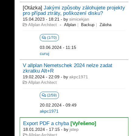
[Otázka]
Jakými způsoby zálohujete projekty
pro případ ztráty, poškození disku?
15.04.2023 - 18:21
- by
simicekjan
Allplan Architect
Allplan
Backup
Záloha
(1/70)
03.06.2024 - 11:15
curuj
V allplan Nemetschek 2024 nelze zadat
zkratku Alt+R
19.02.2024 - 22:09
- by
akpc1971
Allplan Architect
(2/59)
20.02.2024 - 09:49
akpc1971
Export PDF a chyba
[Vyřešeno]
18.01.2024 - 17:15
- by
jstep
Allplan Architect