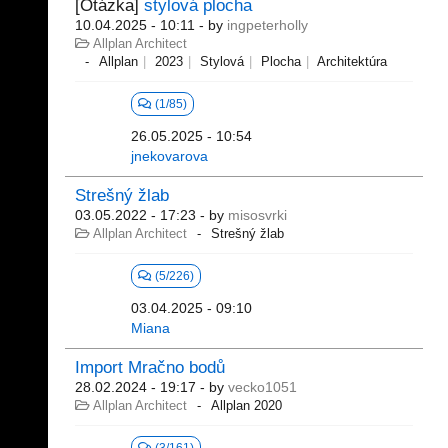
[Otázka]
stylová plocha
10.04.2025 - 10:11
- by
ingpeterholly
Allplan Architect
Allplan
2023
Stylová
Plocha
Architektúra
(1/85)
26.05.2025 - 10:54
jnekovarova
Strešný žlab
03.05.2022 - 17:23
- by
misosvrki
Allplan Architect
Strešný žlab
(5/226)
03.04.2025 - 09:10
Miana
Import Mračno bodů
28.02.2024 - 19:17
- by
vecko1051
Allplan Architect
Allplan 2020