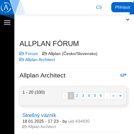
CS
Přihlásit
Přepnout
navigaci
ALLPLAN FÓRUM
Forum
Allplan (Česko/Slovensko)
Allplan Architect
Allplan Architect
1 - 20 (330)
«
1
2
3
4
5
6
...
»
⇥
Strešný väzník
18.01.2025 - 17:23
- by
uid-434830
Allplan Architect