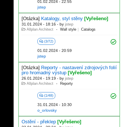
01.02.2024 - 22:55
jstep
[Otázka]
Katalogy, styl stěny
[Vyřešeno]
31.01.2024 - 18:16
- by
jstep
Allplan Architect
Wall style
Catalogs
(3/72)
01.02.2024 - 20:59
jstep
[Otázka]
Reporty - nastavení zdrojových folií
pro hromadný výstup
[Vyřešeno]
26.01.2024 - 19:19
- by
jstep
Allplan Architect
Reporty
(1/48)
31.01.2024 - 10:30
o_orlovsky
Ostění - překlep
[Vyřešeno]