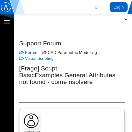
CH
Login
Navigation
umschalten
Support Forum
Forum
CAD Parametric Modelling
Visual Scripting
[Frage] Script
BasicExamples.General.Attributes
not found - come risolvere
andrea_gor…