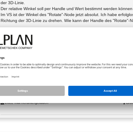
der 3D-Linie.
Der relative Winkel soll per Handle und Wert bestimmt werden können (
Im VS ist der Winkel des "Rotate"-Node jetzt absolut. Ich habe erfolg
Richtung der 3D-Linie zu drehen. Wie kann der Handle des "Rotate"-
Gruss und Dank
Hansruedi
Anhänge (3)
Typ
66-
vs_loft_1.png
Größ
Typ
51-
vs_loft_2.png
Größ
vs_loft.zip
Typ:
2622-mal heruntergeladen
Größ