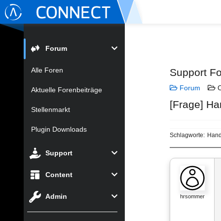
Forum
Alle Foren
Support F
Forum
C
Aktuelle Forenbeiträge
[Frage] Ha
Stellenmarkt
Plugin Downloads
Schlagworte:
Hand
Support
Content
Admin
hrsommer