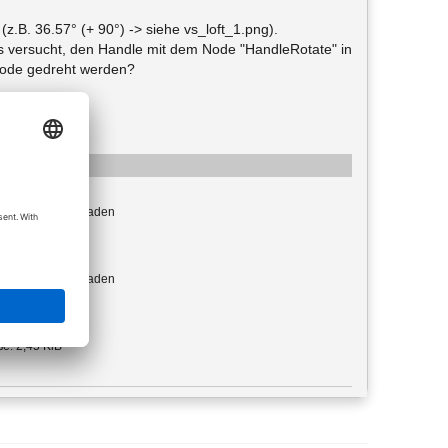
z.B. 36.57° (+ 90°) -> siehe vs_loft_1.png).
los versucht, den Handle mit dem Node "HandleRotate" in
Node gedreht werden?
: image/png
mal heruntergeladen
e: 55,94 KiB
: image/png
mal heruntergeladen
e: 167,20 KiB
 application/zip
e: 2,45 KiB