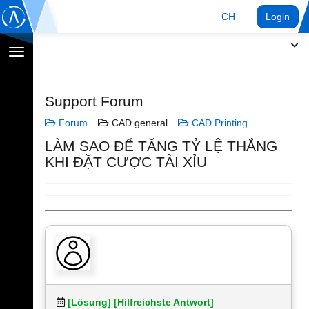
CH
Login
Navigation
umschalten
Support Forum
Forum
CAD general
CAD Printing
LÀM SAO ĐỂ TĂNG TỶ LỆ THẮNG
KHI ĐẶT CƯỢC TÀI XỈU
[Lösung]
[Hilfreichste Antwort]